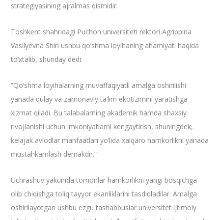
strategiyasining ajralmas qismidir.
​Toshkent shahridagi Puchon universiteti rektori Agrippina
Vasilyevna Shin ushbu qo‘shma loyihaning ahamiyati haqida
to‘xtalib, shunday dedi:
​”Qo‘shma loyihalarning muvaffaqiyatli amalga oshirilishi
yanada qulay va zamonaviy ta’lim ekotizimini yaratishga
xizmat qiladi. Bu talabalarning akademik hamda shaxsiy
rivojlanishi uchun imkoniyatlarni kengaytirish, shuningdek,
kelajak avlodlar manfaatlari yo‘lida xalqaro hamkorlikni yanada
mustahkamlash demakdir.”
​Uchrashuv yakunida tomonlar hamkorlikni yangi bosqichga
olib chiqishga toliq tayyor ekanliklarini tasdiqladilar. Amalga
oshirilayotgan ushbu ezgu tashabbuslar universitet ijtimoiy