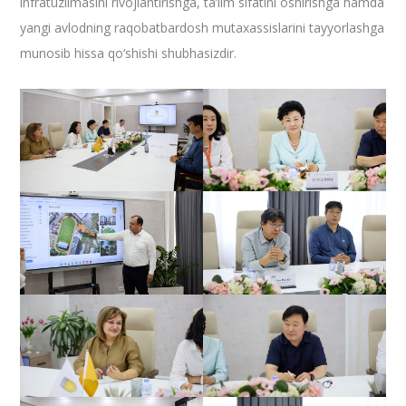
infratuzilmasini rivojlantirishga, ta’lim sifatini oshirishga hamda
yangi avlodning raqobatbardosh mutaxassislarini tayyorlashga
munosib hissa qo‘shishi shubhasizdir.