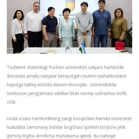
​Toshkent shahridagi Puchon universiteti xalqaro hamkorlik
doirasida amaliy natijalar berayotgan muhim tashabbuslarni
hayotga tatbiq etishda davom etmoqda. Universitetda
Sonbuson jamg‘armasi vakillari bilan rasmiy uchrashuv bo‘lib
o‘tdi.
​Unda o‘zaro hamkorlikning yangi bosqichlari hamda universitet
hududida zamonaviy bolalar bog‘chasi qurilishi bo‘yicha yirik
ijtimoiy loyiha atroflicha muhokama qilindi. Bu nafaqat