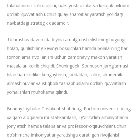
talabalarimiz ta’lim olishi, balki yosh oilalar va kelajak avlodni
qo‘llab-quvvatlash uchun qulay sharoitlar yaratish yo‘lidagi
navbatdagi strategik qadamdir.
​ Uchrashuv davomida loyiha amalga oshirilishining bugungi
holati, qurilishning keyingi bosqichlari hamda bolalarning har
tomonlama rivojlanishi uchun zamonaviy makon yaratish
masalalari ko‘rib chiqildi. Shuningdek, Sonbuson jamg‘armasi
bilan hamkorlikni kengaytirish, jumladan, ta’lim, akademik
almashinuvlar va istiqbolli tashabbuslarni qo‘llab-quvvatlash
yo‘nalishlari muhokama qilindi.
​Bunday loyihalar Toshkent shahridagi Puchon universitetining
xalqaro aloqalarni mustahkamlash, ilg‘or ta’lim amaliyotlarini
joriy etish hamda talabalar va professor-o‘qituvchilar uchun
qo‘shimcha imkoniyatlar yaratishga qaratilgan rivojlanish