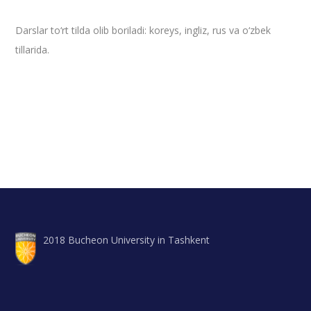
Darslar to‘rt tilda olib boriladi: koreys, ingliz, rus va o‘zbek
tillarida.
2018 Bucheon University in Tashkent