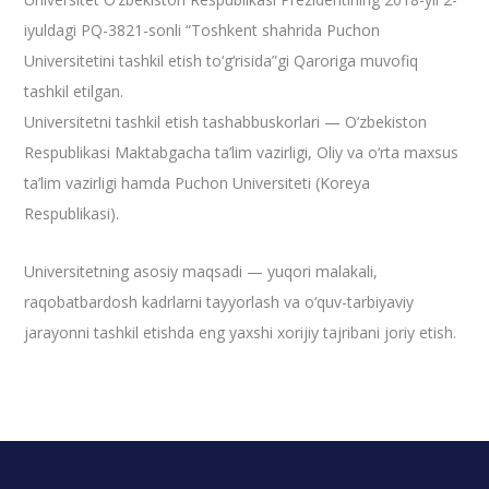
iyuldagi PQ-3821-sonli “Toshkent shahrida Puchon
Universitetini tashkil etish to‘g‘risida”gi Qaroriga muvofiq
tashkil etilgan.
Universitetni tashkil etish tashabbuskorlari — O‘zbekiston
Respublikasi Maktabgacha ta’lim vazirligi, Oliy va o‘rta maxsus
ta’lim vazirligi hamda Puchon Universiteti (Koreya
Respublikasi).
Universitetning asosiy maqsadi — yuqori malakali,
raqobatbardosh kadrlarni tayyorlash va o‘quv-tarbiyaviy
jarayonni tashkil etishda eng yaxshi xorijiy tajribani joriy etish.