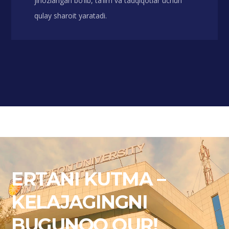
jihozlangan bo‘lib, ta’lim va tadqiqotlar uchun
qulay sharoit yaratadi.
ERTANI KUTMA –
KELAJAGINGNI
BUGUNOQ QUR!