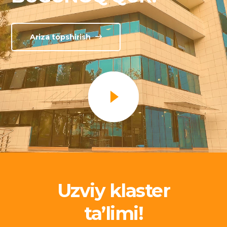
Ariza topshirish
Uzviy klaster
ta’limi!