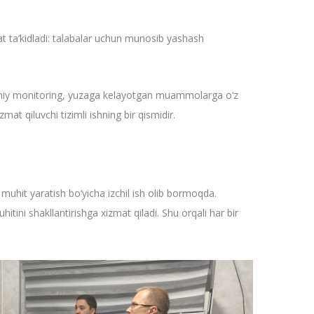
at ta’kidladi: talabalar uchun munosib yashash
oimiy monitoring, yuzaga kelayotgan muammolarga o‘z
at qiluvchi tizimli ishning bir qismidir.
muhit yaratish bo‘yicha izchil ish olib bormoqda.
ni shakllantirishga xizmat qiladi. Shu orqali har bir