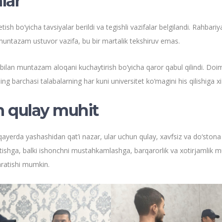
lar
 bo‘yicha tavsiyalar berildi va tegishli vazifalar belgilandi. Rahbariy
— muntazam ustuvor vazifa, bu bir martalik tekshiruv emas.
bilan muntazam aloqani kuchaytirish bo‘yicha qaror qabul qilindi. D
 barchasi talabalarning har kuni universitet ko‘magini his qilishiga xizm
n qulay muhit
qayerda yashashidan qat’i nazar, ular uchun qulay, xavfsiz va do‘stona 
a, balki ishonchni mustahkamlashga, barqarorlik va xotirjamlik muhiti
qaratishi mumkin.