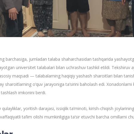
ning barchasiga, jumladan talaba shaharchasidan tashqarida yashayot
otgan universitet talabalari bilan uchrashuv tashkil etildi. Tekshi
g asosiy maqsadi — talabalarning haqiqiy yashash sharoitlari bilan tanishi
nday sharoitlarning o‘quv jarayoniga ta’sirini baholash edi. Xonadonlar
tashlash imkonini berdi.
ayliklar, yoritish darajasi, issiqlik ta’minoti, kirish-chiqish joylarinin
ffaqiyatli ta’lim olishi mumkinligiga ta’sir etuvchi barcha omillarni ch