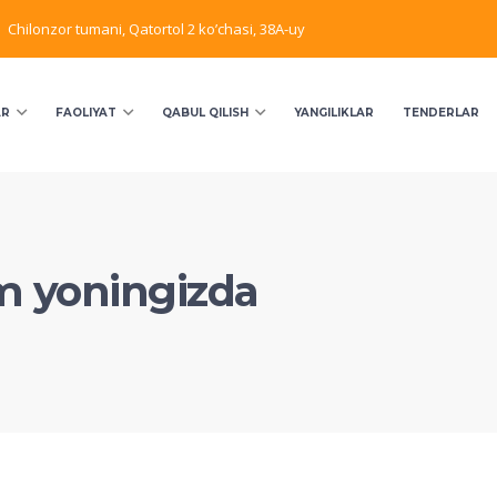
Chilonzor tumani, Qatortol 2 ko’chasi, 38A-uy
AR
FAOLIYAT
QABUL QILISH
YANGILIKLAR
TENDERLAR
im yoningizda