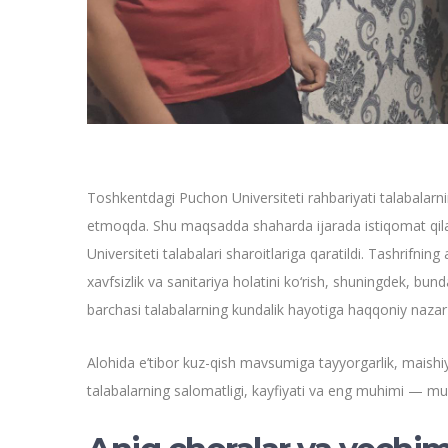
Toshkentdagi Puchon Universiteti rahbariyati talabalar
etmoqda. Shu maqsadda shaharda ijarada istiqomat qilay
Universiteti talabalari sharoitlariga qaratildi. Tashrifnin
xavfsizlik va sanitariya holatini ko‘rish, shuningdek, bu
barchasi talabalarning kundalik hayotiga haqqoniy nazar 
Alohida e’tibor kuz-qish mavsumiga tayyorgarlik, maishiy qul
talabalarning salomatligi, kayfiyati va eng muhimi — muva