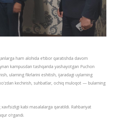
ganlarga ham alohida e’tibor qaratishda davom
ruv aynan kampusdan tashqarida yashayotgan Puchon
sh, ularning fikrlarini eshitish, ijaradagi uylarning
ni ko‘zdan kechirish, suhbatlar, ochiq muloqot — bularning
g xavfsizligi kabi masalalarga qaratildi. Rahbariyat
uqur o‘rgandi.