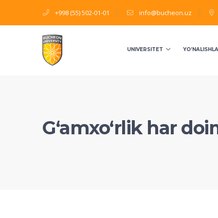
+998 (55) 502-01-01
info@bucheon.uz
UNIVERSITET
YO’NALISHL
G‘amxo‘rlik har do