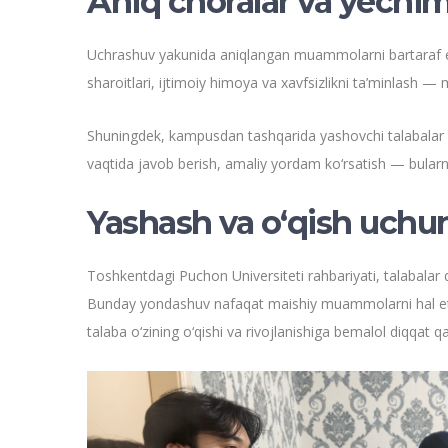
Aniq choralar va yechim
Uchrashuv yakunida aniqlangan muammolarni bartaraf etish
sharoitlari, ijtimoiy himoya va xavfsizlikni ta’minlash 
Shuningdek, kampusdan tashqarida yashovchi talabalar 
vaqtida javob berish, amaliy yordam ko‘rsatish — bularning
Yashash va o‘qish uchu
Toshkentdagi Puchon Universiteti rahbariyati, talabalar 
Bunday yondashuv nafaqat maishiy muammolarni hal etishg
talaba o‘zining o‘qishi va rivojlanishiga bemalol diqqat 