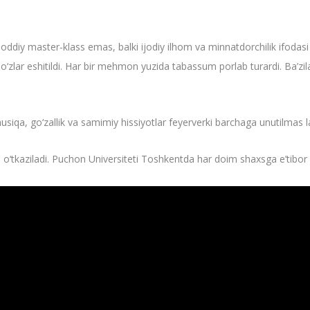
oddiy master-klass emas, balki ijodiy ilhom va minnatdorchilik ifodasi e
o‘zlar eshitildi. Har bir mehmon yuzida tabassum porlab turardi. Ba’zil
siqa, go‘zallik va samimiy hissiyotlar feyerverki barchaga unutilmas la
da o‘tkaziladi. Puchon Universiteti Toshkentda har doim shaxsga e’tibor