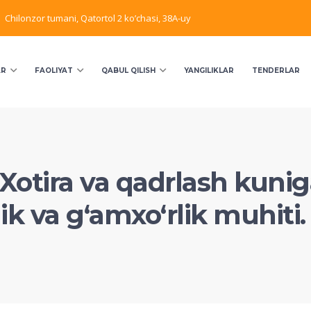
Chilonzor tumani, Qatortol 2 ko’chasi, 38A-uy
AR
FAOLIYAT
QABUL QILISH
YANGILIKLAR
TENDERLAR
 Xotira va qadrlash kuni
ik va gʻamxoʻrlik muhiti.