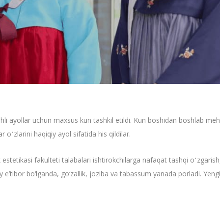
 ayollar uchun maxsus kun tashkil etildi. Kun boshidan boshlab mehr va
oʻzlarini haqiqiy ayol sifatida his qildilar.
 estetikasi fakulteti talabalari ishtirokchilarga nafaqat tashqi oʻzgari
y e’tibor bo‘lganda, go‘zallik, joziba va tabassum yanada porladi. Yengi