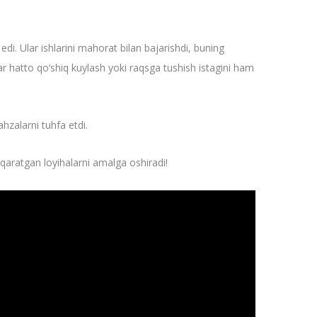
di. Ular ishlarini mahorat bilan bajarishdi, buning
ar hatto qo‘shiq kuylash yoki raqsga tushish istagini ham
hzalarni tuhfa etdi.
 qaratgan loyihalarni amalga oshiradi!