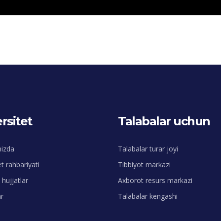
rsitet
Talabalar uchun
mizda
Talabalar turar joyi
et rahbariyati
Tibbiyot markazi
hujjatlar
Axborot resurs markazi
r
Talabalar kengashi