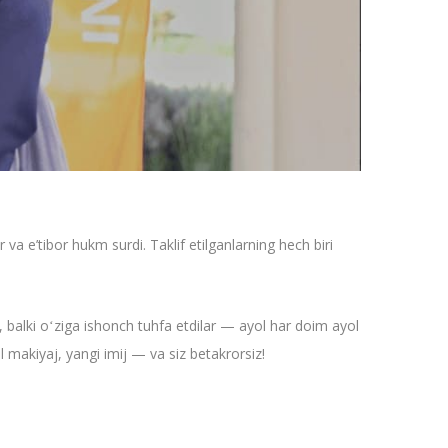
 e’tibor hukm surdi. Taklif etilganlarning hech biri
sh, balki oʻziga ishonch tuhfa etdilar — ayol har doim ayol
l makiyaj, yangi imij — va siz betakrorsiz!