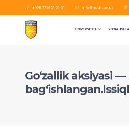
+998 (55) 502-01-01
info@bucheon.uz
UNIVERSITET
YO’NALISHL
Goʻzallik aksiyasi —
bagʻishlangan.Issiql