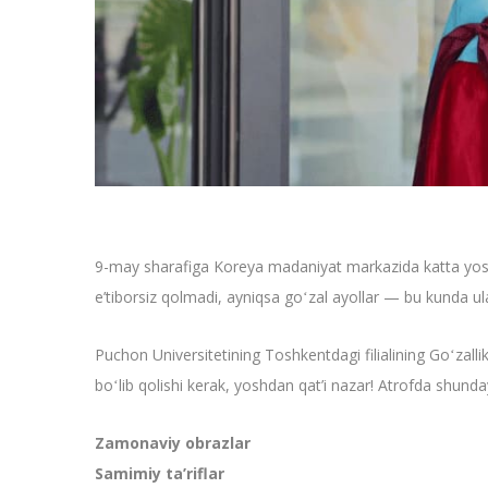
9-may sharafiga Koreya madaniyat markazida katta yoshli
e’tiborsiz qolmadi, ayniqsa goʻzal ayollar — bu kunda ular 
Puchon Universitetining Toshkentdagi filialining Goʻzallik
boʻlib qolishi kerak, yoshdan qat’i nazar! Atrofda shunda
Zamonaviy obrazlar
Samimiy ta’riflar