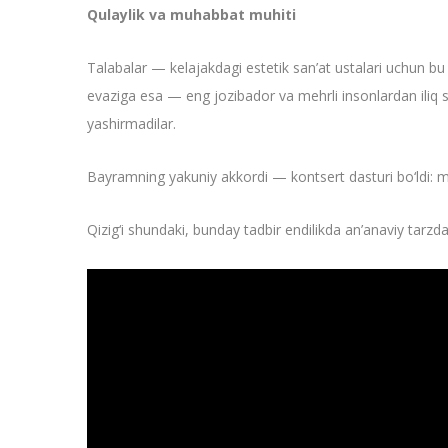
Qulaylik va muhabbat muhiti
Talabalar — kelajakdagi estetik san’at ustalari uchun bu 
evaziga esa — eng jozibador va mehrli insonlardan iliq s
yashirmadilar.
Bayramning yakuniy akkordi — kontsert dasturi bo‘ldi: mu
Qizig‘i shundaki, bunday tadbir endilikda an’anaviy tarz