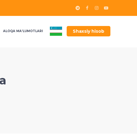
Shaxsiy hisob
ALOQA MA’LUMOTLARI
ga