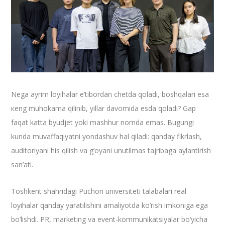
Nega ayrim loyihalar e’tibordan chetda qoladi, boshqalari esa
кeng muhokama qilinib, yillar davomida esda qoladi? Gap
faqat katta byudjet yoki mashhur nomda emas. Bugungi
kunda muvaffaqiyatni yondashuv hal qiladi: qanday fikrlash,
auditoriyani his qilish va g‘oyani unutilmas tajribaga aylantirish
san’ati.
​Toshkent shahridagi Puchon universiteti talabalari real
loyihalar qanday yaratilishini amaliyotda ko‘rish imkoniga ega
bo‘lishdi. PR, marketing va event-kommunikatsiyalar bo‘yicha