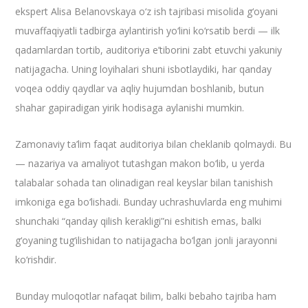
ekspert Alisa Belanovskaya o‘z ish tajribasi misolida g‘oyani
muvaffaqiyatli tadbirga aylantirish yo‘lini ko‘rsatib berdi — ilk
qadamlardan tortib, auditoriya e’tiborini zabt etuvchi yakuniy
natijagacha. Uning loyihalari shuni isbotlaydiki, har qanday
voqea oddiy qaydlar va aqliy hujumdan boshlanib, butun
shahar gapiradigan yirik hodisaga aylanishi mumkin.
​Zamonaviy ta’lim faqat auditoriya bilan cheklanib qolmaydi. Bu
— nazariya va amaliyot tutashgan makon bo‘lib, u yerda
talabalar sohada tan olinadigan real keyslar bilan tanishish
imkoniga ega bo‘lishadi. Bunday uchrashuvlarda eng muhimi
shunchaki “qanday qilish kerakligi”ni eshitish emas, balki
g‘oyaning tug‘ilishidan to natijagacha bo‘lgan jonli jarayonni
ko‘rishdir.
​Bunday muloqotlar nafaqat bilim, balki bebaho tajriba ham