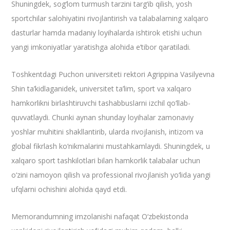
Shuningdek, sog‘lom turmush tarzini targ‘ib qilish, yosh
sportchilar salohiyatini rivojlantirish va talabalarning xalqaro
dasturlar hamda madaniy loyihalarda ishtirok etishi uchun
yangi imkoniyatlar yaratishga alohida e’tibor qaratiladi.
Toshkentdagi Puchon universiteti rektori Agrippina Vasilyevna
Shin ta’kidlaganidek, universitet ta’lim, sport va xalqaro
hamkorlikni birlashtiruvchi tashabbuslarni izchil qo‘llab-
quvvatlaydi. Chunki aynan shunday loyihalar zamonaviy
yoshlar muhitini shakllantirib, ularda rivojlanish, intizom va
global fikrlash ko‘nikmalarini mustahkamlaydi. Shuningdek, u
xalqaro sport tashkilotlari bilan hamkorlik talabalar uchun
o‘zini namoyon qilish va professional rivojlanish yo‘lida yangi
ufqlarni ochishini alohida qayd etdi.
Memorandumning imzolanishi nafaqat O‘zbekistonda