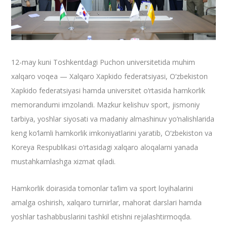
12-may kuni Toshkentdagi Puchon universitetida muhim
xalqaro voqea — Xalqaro Xapkido federatsiyasi, O‘zbekiston
Xapkido federatsiyasi hamda universitet o‘rtasida hamkorlik
memorandumi imzolandi. Mazkur kelishuv sport, jismoniy
tarbiya, yoshlar siyosati va madaniy almashinuv yo‘nalishlarida
keng ko‘lamli hamkorlik imkoniyatlarini yaratib, O‘zbekiston va
Koreya Respublikasi o‘rtasidagi xalqaro aloqalarni yanada
mustahkamlashga xizmat qiladi.
Hamkorlik doirasida tomonlar ta’lim va sport loyihalarini
amalga oshirish, xalqaro turnirlar, mahorat darslari hamda
yoshlar tashabbuslarini tashkil etishni rejalashtirmoqda.