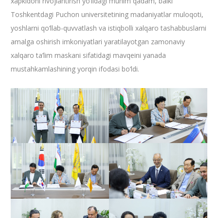
xapkidoni rivojlantirish yo‘lidagi muhim qadam, balki
Toshkentdagi Puchon universitetining madaniyatlar muloqoti,
yoshlarni qo‘llab-quvvatlash va istiqbolli xalqaro tashabbuslarni
amalga oshirish imkoniyatlari yaratilayotgan zamonaviy
xalqaro ta’lim maskani sifatidagi mavqeini yanada
mustahkamlashining yorqin ifodasi bo‘ldi.