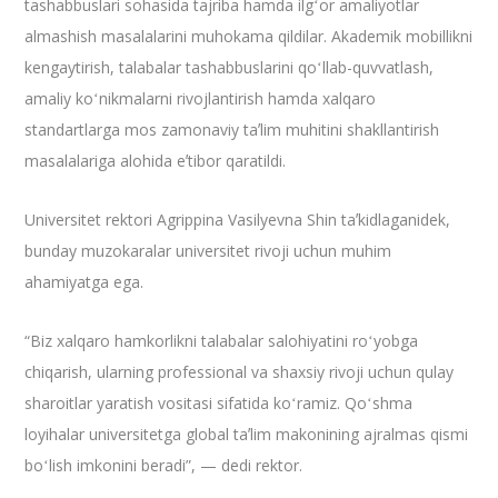
tashabbuslari sohasida tajriba hamda ilgʻor amaliyotlar
almashish masalalarini muhokama qildilar. Akademik mobillikni
kengaytirish, talabalar tashabbuslarini qoʻllab-quvvatlash,
amaliy koʻnikmalarni rivojlantirish hamda xalqaro
standartlarga mos zamonaviy taʼlim muhitini shakllantirish
masalalariga alohida eʼtibor qaratildi.
Universitet rektori Agrippina Vasilyevna Shin taʼkidlaganidek,
bunday muzokaralar universitet rivoji uchun muhim
ahamiyatga ega.
“Biz xalqaro hamkorlikni talabalar salohiyatini roʻyobga
chiqarish, ularning professional va shaxsiy rivoji uchun qulay
sharoitlar yaratish vositasi sifatida koʻramiz. Qoʻshma
loyihalar universitetga global taʼlim makonining ajralmas qismi
boʻlish imkonini beradi”, — dedi rektor.