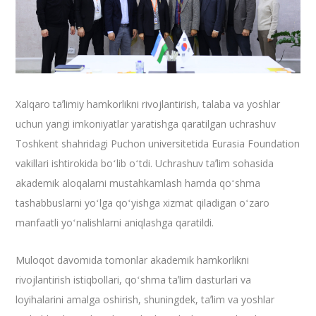
Xalqaro taʼlimiy hamkorlikni rivojlantirish, talaba va yoshlar
uchun yangi imkoniyatlar yaratishga qaratilgan uchrashuv
Toshkent shahridagi Puchon universitetida Eurasia Foundation
vakillari ishtirokida boʻlib oʻtdi. Uchrashuv taʼlim sohasida
akademik aloqalarni mustahkamlash hamda qoʻshma
tashabbuslarni yoʻlga qoʻyishga xizmat qiladigan oʻzaro
manfaatli yoʻnalishlarni aniqlashga qaratildi.
Muloqot davomida tomonlar akademik hamkorlikni
rivojlantirish istiqbollari, qoʻshma taʼlim dasturlari va
loyihalarini amalga oshirish, shuningdek, taʼlim va yoshlar