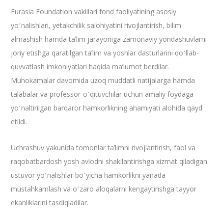
Eurasia Foundation vakillari fond faoliyatining asosiy
yoʻnalishlari, yetakchilik salohiyatini rivojlantirish, bilim
almashish hamda taʼlim jarayoniga zamonaviy yondashuvlarni
joriy etishga qaratilgan taʼlim va yoshlar dasturlarini qoʻllab-
quvvatlash imkoniyatlari haqida maʼlumot berdilar.
Muhokamalar davomida uzoq muddatli natijalarga hamda
talabalar va professor-oʻqituvchilar uchun amaliy foydaga
yoʻnaltirilgan barqaror hamkorlikning ahamiyati alohida qayd
etildi.
Uchrashuv yakunida tomonlar taʼlimni rivojlantirish, faol va
raqobatbardosh yosh avlodni shakllantirishga xizmat qiladigan
ustuvor yoʻnalishlar boʻyicha hamkorlikni yanada
mustahkamlash va oʻzaro aloqalarni kengaytirishga tayyor
ekanliklarini tasdiqladilar.