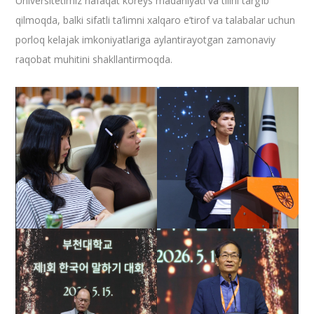
Universitetimiz nafaqat koreys madaniyati va tilini targ‘ib
qilmoqda, balki sifatli ta’limni xalqaro e’tirof va talabalar uchun
porloq kelajak imkoniyatlariga aylantirayotgan zamonaviy
raqobat muhitini shakllantirmoqda.