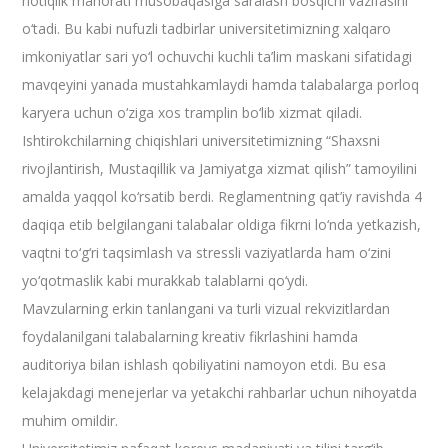
notiqlik mahorati musobaqasiga saralash bosqichi vazifasini
o‘tadi. Bu kabi nufuzli tadbirlar universitetimizning xalqaro
imkoniyatlar sari yo‘l ochuvchi kuchli ta’lim maskani sifatidagi
mavqeyini yanada mustahkamlaydi hamda talabalarga porloq
karyera uchun o‘ziga xos tramplin bo‘lib xizmat qiladi.
Ishtirokchilarning chiqishlari universitetimizning “Shaxsni
rivojlantirish, Mustaqillik va Jamiyatga xizmat qilish” tamoyilini
amalda yaqqol ko‘rsatib berdi. Reglamentning qat’iy ravishda 4
daqiqa etib belgilangani talabalar oldiga fikrni lo‘nda yetkazish,
vaqtni to‘g‘ri taqsimlash va stressli vaziyatlarda ham o‘zini
yo‘qotmaslik kabi murakkab talablarni qo‘ydi.
Mavzularning erkin tanlangani va turli vizual rekvizitlardan
foydalanilgani talabalarning kreativ fikrlashini hamda
auditoriya bilan ishlash qobiliyatini namoyon etdi. Bu esa
kelajakdagi menejerlar va yetakchi rahbarlar uchun nihoyatda
muhim omildir.