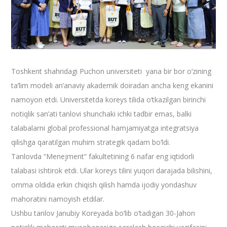
Toshkent shahridagi Puchon universiteti yana bir bor o‘zining
ta’lim modeli an’anaviy akademik doiradan ancha keng ekanini
namoyon etdi. Universitetda koreys tilida o‘tkazilgan birinchi
notiqlik san’ati tanlovi shunchaki ichki tadbir emas, balki
talabalarni global professional hamjamiyatga integratsiya
qilishga qaratilgan muhim strategik qadam bo‘ldi.
Tanlovda “Menejment” fakultetining 6 nafar eng iqtidorli
talabasi ishtirok etdi. Ular koreys tilini yuqori darajada bilishini,
omma oldida erkin chiqish qilish hamda ijodiy yondashuv
mahoratini namoyish etdilar.
Ushbu tanlov Janubiy Koreyada bo‘lib o‘tadigan 30-Jahon