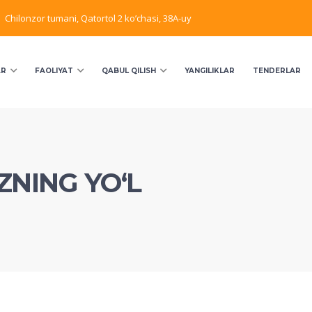
Chilonzor tumani, Qatortol 2 ko’chasi, 38A-uy
AR
FAOLIYAT
QABUL QILISH
YANGILIKLAR
TENDERLAR
ZNING YO‘L