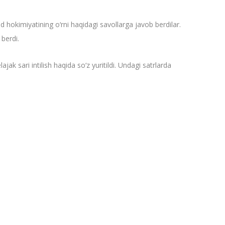
sud hokimiyatining o‘rni haqidagi savollarga javob berdilar.
 berdi.
jak sari intilish haqida so‘z yuritildi. Undagi satrlarda