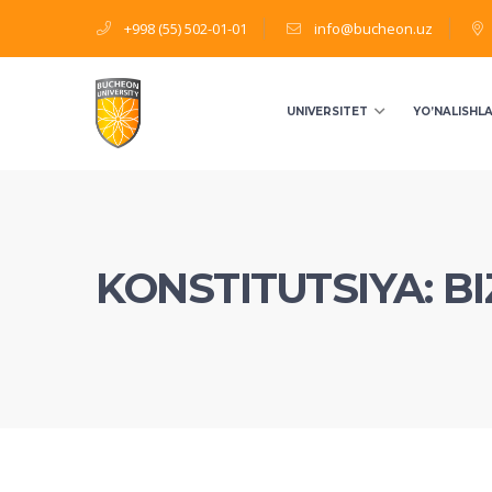
+998 (55) 502-01-01
info@bucheon.uz
UNIVERSITET
YO’NALISHL
KONSTITUTSIYA: BI