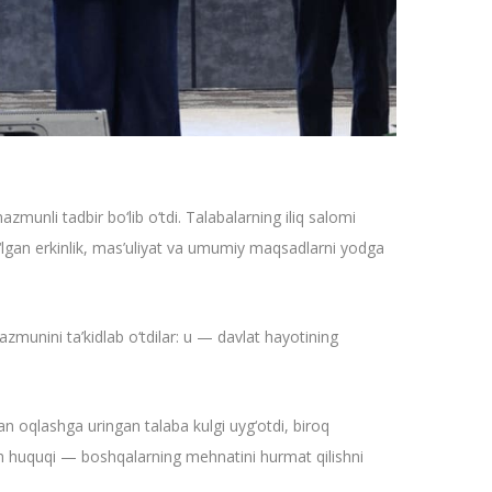
munli tadbir bo‘lib o‘tdi. Talabalarning iliq salomi
‘lgan erkinlik, mas’uliyat va umumiy maqsadlarni yodga
munini ta’kidlab o‘tdilar: u — davlat hayotining
an oqlashga uringan talaba kulgi uyg‘otdi, biroq
sh huquqi — boshqalarning mehnatini hurmat qilishni