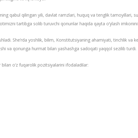
ning qabul qilingan yili, davlat ramzlari, huquq va tenglik tamoyillari, 
yotimizni tartibga solib turuvchi qonunlar haqida qayta o‘ylash imkonini
adi. She’rda yoshlik, bilim, Konstitutsiyaning ahamiyati, tinchlik va kela
ishi va qonunga hurmat bilan yashashga sadoqati yaqqol sezilib turdi.
lan o‘z fuqarolik pozitsiyalarini ifodaladilar: