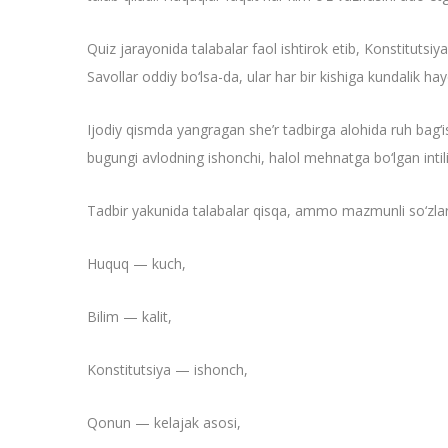
Quiz jarayonida talabalar faol ishtirok etib, Konstitutsiya
Savollar oddiy bo‘lsa-da, ular har bir kishiga kundalik ha
Ijodiy qismda yangragan she’r tadbirga alohida ruh bag‘ishl
bugungi avlodning ishonchi, halol mehnatga bo‘lgan intil
Tadbir yakunida talabalar qisqa, ammo mazmunli so‘zlar bi
Huquq — kuch,
Bilim — kalit,
Konstitutsiya — ishonch,
Qonun — kelajak asosi,