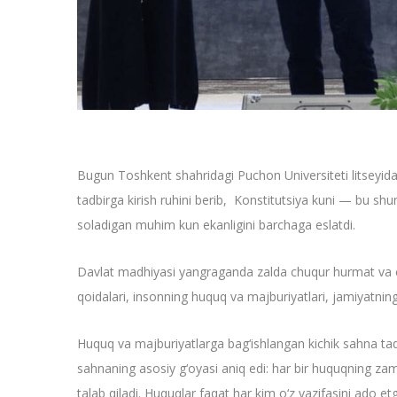
Bugun Toshkent shahridagi Puchon Universiteti litseyida a
tadbirga kirish ruhini berib, Konstitutsiya kuni — bu s
soladigan muhim kun ekanligini barchaga eslatdi.
Davlat madhiyasi yangraganda zalda chuqur hurmat va eht
qoidalari, insonning huquq va majburiyatlari, jamiyatning 
Huquq va majburiyatlarga bag‘ishlangan kichik sahna tadbi
sahnaning asosiy g‘oyasi aniq edi: har bir huquqning za
talab qiladi. Huquqlar faqat har kim o‘z vazifasini ado etg