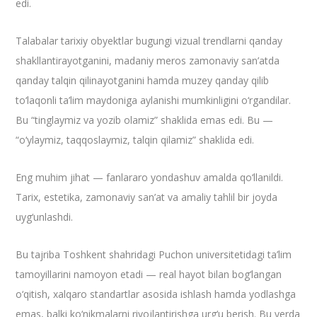
edi.
Talabalar tarixiy obyektlar bugungi vizual trendlarni qanday
shakllantirayotganini, madaniy meros zamonaviy san’atda
qanday talqin qilinayotganini hamda muzey qanday qilib
to‘laqonli ta’lim maydoniga aylanishi mumkinligini o‘rgandilar.
Bu “tinglaymiz va yozib olamiz” shaklida emas edi. Bu —
“o‘ylaymiz, taqqoslaymiz, talqin qilamiz” shaklida edi.
Eng muhim jihat — fanlararo yondashuv amalda qo‘llanildi.
Tarix, estetika, zamonaviy san’at va amaliy tahlil bir joyda
uyg‘unlashdi.
Bu tajriba Toshkent shahridagi Puchon universitetidagi ta’lim
tamoyillarini namoyon etadi — real hayot bilan bog‘langan
o‘qitish, xalqaro standartlar asosida ishlash hamda yodlashga
emas, balki ko‘nikmalarni rivojlantirishga urg‘u berish. Bu yerda