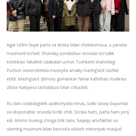
Agar ta’lim faqat parta va doska bilan cheklanmasa, u yanada
mazmunli bo‘ladi. Shunday yondashuv asosida Go‘zallik
estetikasi fakulteti talabalari uchun Toshkent shahridagi
Puchon universitetida muzeyda amaliy mashg‘ulot tashkil
etildi. Mashg‘ulot Ijtimoiy-gumanitar fanlar kafedrasi mudirasi
Zilola Nabiyeva tashabbusi bilan o‘tkazildi.
Bu dars odatdagidek auditoriyada emas, balki tarixiy buyumlar
va eksponatlar orasida bo‘lib o‘tdi. Doska ham, parta ham yo‘q
edi. Ammo buning o‘rniga tirik tarix, haqiqiy artefaktlar va
ularning mazmuni bilan bevosita ishlash imkoniyati mavjud