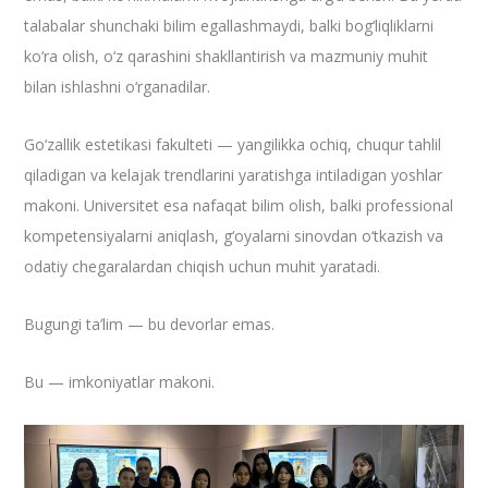
talabalar shunchaki bilim egallashmaydi, balki bog‘liqliklarni
ko‘ra olish, o‘z qarashini shakllantirish va mazmuniy muhit
bilan ishlashni o‘rganadilar.
Go‘zallik estetikasi fakulteti — yangilikka ochiq, chuqur tahlil
qiladigan va kelajak trendlarini yaratishga intiladigan yoshlar
makoni. Universitet esa nafaqat bilim olish, balki professional
kompetensiyalarni aniqlash, g‘oyalarni sinovdan o‘tkazish va
odatiy chegaralardan chiqish uchun muhit yaratadi.
Bugungi ta’lim — bu devorlar emas.
Bu — imkoniyatlar makoni.