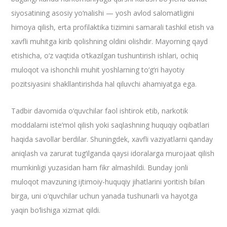
siyosatining asosiy yo‘nalishi — yosh avlod salomatligini
himoya qilish, erta profilaktika tizimini samarali tashkil etish va
xavfli muhitga kirib qolishning oldini olishdir. Mayorning qayd
etishicha, o‘z vaqtida o‘tkazilgan tushuntirish ishlari, ochiq
muloqot va ishonchli muhit yoshlarning to‘g‘ri hayotiy
pozitsiyasini shakllantirishda hal qiluvchi ahamiyatga ega.
Tadbir davomida o‘quvchilar faol ishtirok etib, narkotik
moddalarni iste’mol qilish yoki saqlashning huquqiy oqibatlari
haqida savollar berdilar. Shuningdek, xavfli vaziyatlarni qanday
aniqlash va zarurat tug‘ilganda qaysi idoralarga murojaat qilish
mumkinligi yuzasidan ham fikr almashildi. Bunday jonli
muloqot mavzuning ijtimoiy-huquqiy jihatlarini yoritish bilan
birga, uni o‘quvchilar uchun yanada tushunarli va hayotga
yaqin bo‘lishiga xizmat qildi.