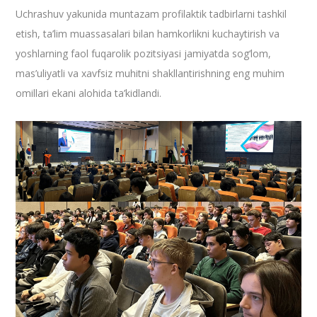
Uchrashuv yakunida muntazam profilaktik tadbirlarni tashkil
etish, ta’lim muassasalari bilan hamkorlikni kuchaytirish va
yoshlarning faol fuqarolik pozitsiyasi jamiyatda sog‘lom,
mas’uliyatli va xavfsiz muhitni shakllantirishning eng muhim
omillari ekani alohida ta’kidlandi.