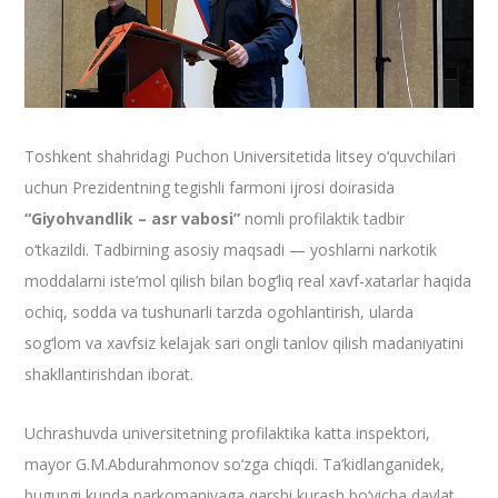
Toshkent shahridagi Puchon Universitetida litsey o‘quvchilari
uchun Prezidentning tegishli farmoni ijrosi doirasida
“Giyohvandlik – asr vabosi”
nomli profilaktik tadbir
o‘tkazildi. Tadbirning asosiy maqsadi — yoshlarni narkotik
moddalarni iste’mol qilish bilan bog‘liq real xavf-xatarlar haqida
ochiq, sodda va tushunarli tarzda ogohlantirish, ularda
sog‘lom va xavfsiz kelajak sari ongli tanlov qilish madaniyatini
shakllantirishdan iborat.
Uchrashuvda universitetning profilaktika katta inspektori,
mayor G.M.Abdurahmonov so‘zga chiqdi. Ta’kidlanganidek,
bugungi kunda narkomaniyaga qarshi kurash bo‘yicha davlat