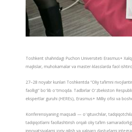
Toshkent shahridagi Puchon Universiteti Erasmus+ Xalqar
majlislar, muhokamalar va master-klasslarda faol ishtirok 
27–28 noyabr kunlari Toshkentda “Oliy taʼlimni rivojlantir
faolligi” boʻlib oʻtmoqda. Tadbirlar Oʻzbekiston Respublik
ekspertlar guruhi (HEREs), Erasmus+ Milliy ofisi va boshq
Konferensiyaning maqsadi — oʻqituvchilar, tadqiqotchilar v
tadqiqotlarni faollashtirish orqali oliy taʼlim samaradorl
innovatsiyalarni joriy qilish va xalqaro dasturlarni integ