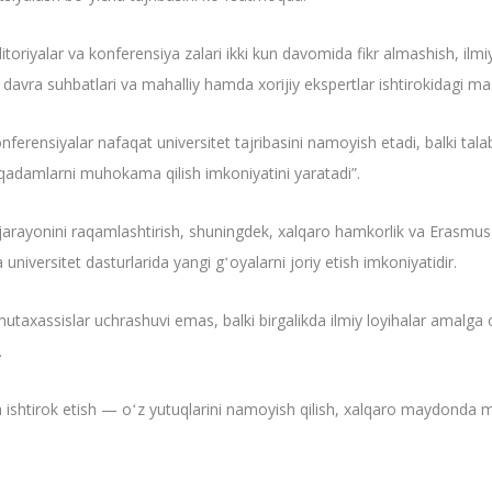
itoriyalar va konferensiya zalari ikki kun davomida fikr almashish, ilm
davra suhbatlari va mahalliy hamda xorijiy ekspertlar ishtirokidagi mast
ferensiyalar nafaqat universitet tajribasini namoyish etadi, balki tala
 qadamlarni muhokama qilish imkoniyatini yaratadi”.
im jarayonini raqamlashtirish, shuningdek, xalqaro hamkorlik va Erasmus+
universitet dasturlarida yangi gʻoyalarni joriy etish imkoniyatidir.
taxassislar uchrashuvi emas, balki birgalikda ilmiy loyihalar amalga osh
.
 ishtirok etish — oʻz yutuqlarini namoyish qilish, xalqaro maydond