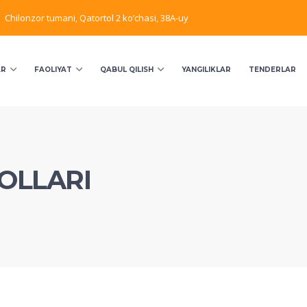
Chilonzor tumani, Qatortol 2 ko’chasi, 38A-uy
AR
FAOLIYAT
QABUL QILISH
YANGILIKLAR
TENDERLAR
BOLLARI