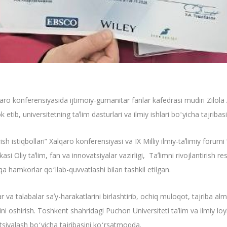
o konferensiyasida ijtimoiy-gumanitar fanlar kafedrasi mudiri Zilola 
etib, universitetning taʼlim dasturlari va ilmiy ishlari boʻyicha tajriba
ish istiqbollari” Xalqaro konferensiyasi va IX Milliy ilmiy-taʼlimiy forum
asi Oliy taʼlim, fan va innovatsiyalar vazirligi, Taʼlimni rivojlantirish
a hamkorlar qoʻllab-quvvatlashi bilan tashkil etilgan.
a talabalar saʼy-harakatlarini birlashtirib, ochiq muloqot, tajriba almas
igini oshirish. Toshkent shahridagi Puchon Universiteti taʼlim va ilmiy l
ratsiyalash boʻyicha tajribasini koʻrsatmoqda.