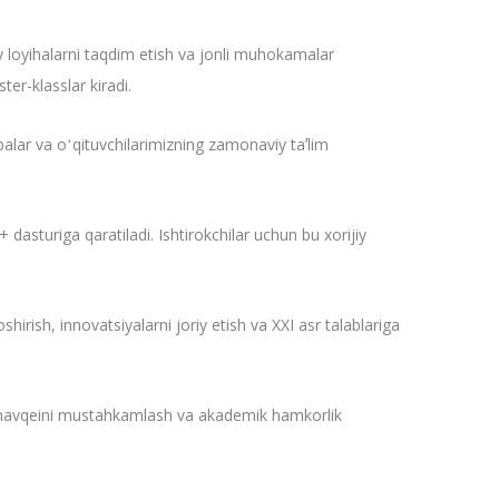
iy loyihalarni taqdim etish va jonli muhokamalar
er-klasslar kiradi.
balar va oʻqituvchilarimizning zamonaviy taʼlim
 dasturiga qaratiladi. Ishtirokchilar uchun bu xorijiy
irish, innovatsiyalarni joriy etish va XXI asr talablariga
a mavqeini mustahkamlash va akademik hamkorlik