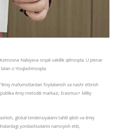
Azimovna Nabiyeva orqali vakillik qilmoqda. U plenar
si bilan oʻrtoqlashmoqda.
i “Ilmiy maʼlumotlardan foydalanish va nashr ettirish
 respublika ilmiy-metodik markazi, Erasmus+ Milliy
hish, global tendensiyalarni tahlil qilish va ilmiy
oyihalardagi yondashuvlarini namoyish etib,