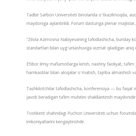
Tadbir Sarbon Universiteti binolarida oʻtkazilmoqda, aud
maydoniga aylantirildi. Forum dasturiga plenar majlislar, 
“Zilola Azimovna Nabiyevaning taʼkidlashicha, bunday kon
standartlari bilan uygʻunlashuviga xizmat qiladigan aniq
Eʼtibor ilmiy maʼlumotlarga kirish, nashriy faoliyat, taʼl
hamkasblar bilan aloqalar oʻrnatish, tajriba almashish va 
Tashkilotchilar taʼkidlashicha, konferensiya — bu faqat mu
javob beradigan taʼlim muhitini shakllantirish maydonidir
Toshkent shahridagi Puchon Universiteti uchun forumda
imkoniyatlarini kengaytirishdir.