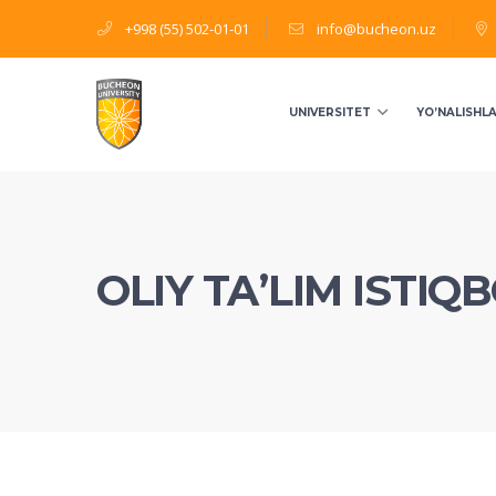
+998 (55) 502-01-01
info@bucheon.uz
UNIVERSITET
YO’NALISHL
OLIY TAʼLIM ISTIQ