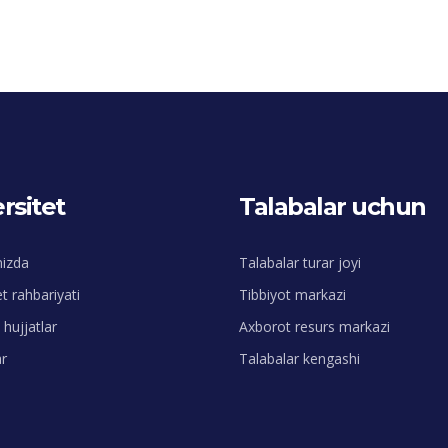
rsitet
Talabalar uchun
mizda
Talabalar turar joyi
et rahbariyati
Tibbiyot markazi
hujjatlar
Axborot resurs markazi
r
Talabalar kengashi