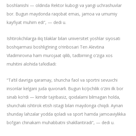
boshlanishi — oldinda Rektor kubogi va yangi uchrashuvlar
bor. Bugun maydonda raqobat emas, jamoa va umumiy
kayfiyat muhim edi”, — dedi u.
Ishtirokchilarga iliq tilaklar bilan universitet yoshlar siyosati
boshqarmasi boshlig‘ining o‘rinbosari Ten Alevtina
Vladimirovna ham murojaat qilib, tadbirning o‘ziga xos
muhitini alohida ta’kidladi:
“Ta’til davriga qaramay, shuncha faol va sportni sevuvchi
insonlar kelgani juda quvonarli. Bugun ko‘pchilik o‘zini ilk bor
sinab ko‘rdi — kimdir tajribasiz, qoidalarni bilmagan holda,
shunchaki ishtirok etish istagi bilan maydonga chiqdi. Aynan
shunday lahzalar yodda qoladi va sport hamda jamoaviylikka
bo‘lgan chinakam muhabbatni shakllantiradi”, — dedi u.