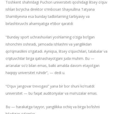
Toshkent shahridagi Puchon universiteti qoshidagi litsey o‘quv
ishlari bo‘yicha direktor o‘rinbosari Shayxullina Tatyana
Shamiliyevna esa bunday tadbirlarning tarbiyaviy va
birlashtiruvchi ahamiyatiga e’tibor qaratdi:
“Bunday sport uchrashuvlari yoshlarning o‘ziga bo‘lgan
ishonchini oshiradi, jamoada ishlashni va yangilikdan
qo‘rqmaslikni o‘rgatadi. Ayniqsa, litsey o‘quvchilari, talabalar va
o‘qituvchilar birga qatnashayotgani juda muhim. Bu —
an’analar so‘z bilan emas, balki amalda davom etayotgan
haqiqiy universitet ruhidir”, — dedi u.
“O‘quv jangovar trevogasi” yana bir bor shuni ko‘rsatdi:
universitet — bu faqat auditoriyalar va ma’ruzalar emas.
Bu — harakatga tayyor, yangilikka ochiq va birga bo‘lishni
biladigan odamlar.