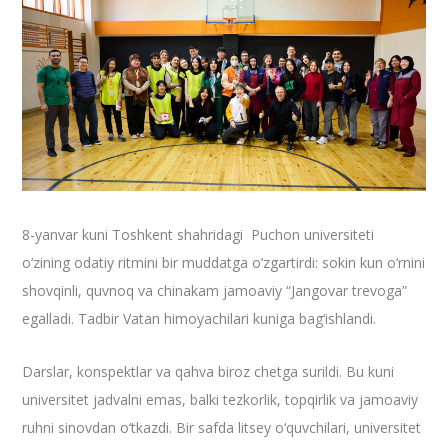
8-yanvar kuni Toshkent shahridagi Puchon universiteti
o‘zining odatiy ritmini bir muddatga o‘zgartirdi: sokin kun o‘rnini
shovqinli, quvnoq va chinakam jamoaviy “Jangovar trevoga”
egalladi. Tadbir Vatan himoyachilari kuniga bag‘ishlandi.
Darslar, konspektlar va qahva biroz chetga surildi. Bu kuni
universitet jadvalni emas, balki tezkorlik, topqirlik va jamoaviy
ruhni sinovdan o‘tkazdi. Bir safda litsey o‘quvchilari, universitet