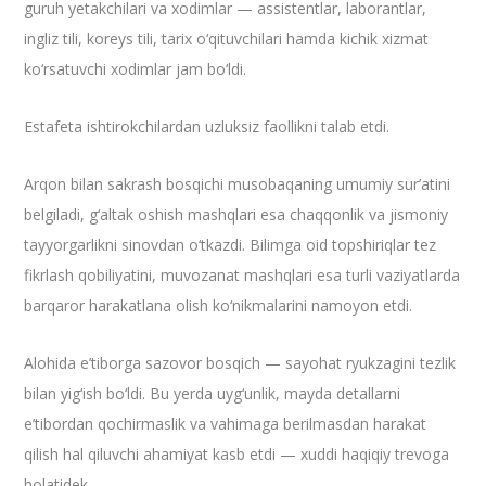
guruh yetakchilari va xodimlar — assistentlar, laborantlar,
ingliz tili, koreys tili, tarix o‘qituvchilari hamda kichik xizmat
ko‘rsatuvchi xodimlar jam bo‘ldi.
Estafeta ishtirokchilardan uzluksiz faollikni talab etdi.
Arqon bilan sakrash bosqichi musobaqaning umumiy sur’atini
belgiladi, g‘altak oshish mashqlari esa chaqqonlik va jismoniy
tayyorgarlikni sinovdan o‘tkazdi. Bilimga oid topshiriqlar tez
fikrlash qobiliyatini, muvozanat mashqlari esa turli vaziyatlarda
barqaror harakatlana olish ko‘nikmalarini namoyon etdi.
Alohida e’tiborga sazovor bosqich — sayohat ryukzagini tezlik
bilan yig‘ish bo‘ldi. Bu yerda uyg‘unlik, mayda detallarni
e’tibordan qochirmaslik va vahimaga berilmasdan harakat
qilish hal qiluvchi ahamiyat kasb etdi — xuddi haqiqiy trevoga
holatidek.