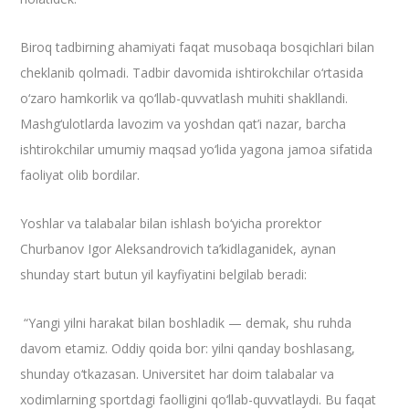
Biroq tadbirning ahamiyati faqat musobaqa bosqichlari bilan
cheklanib qolmadi. Tadbir davomida ishtirokchilar o‘rtasida
o‘zaro hamkorlik va qo‘llab-quvvatlash muhiti shakllandi.
Mashg‘ulotlarda lavozim va yoshdan qat’i nazar, barcha
ishtirokchilar umumiy maqsad yo‘lida yagona jamoa sifatida
faoliyat olib bordilar.
Yoshlar va talabalar bilan ishlash bo‘yicha prorektor
Churbanov Igor Aleksandrovich ta’kidlaganidek, aynan
shunday start butun yil kayfiyatini belgilab beradi:
“Yangi yilni harakat bilan boshladik — demak, shu ruhda
davom etamiz. Oddiy qoida bor: yilni qanday boshlasang,
shunday o‘tkazasan. Universitet har doim talabalar va
xodimlarning sportdagi faolligini qo‘llab-quvvatlaydi. Bu faqat