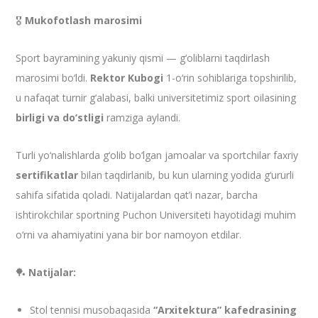
🎖
Mukofotlash marosimi
Sport bayramining yakuniy qismi — g‘oliblarni taqdirlash
marosimi bo‘ldi.
Rektor Kubogi
1-o‘rin sohiblariga topshirilib,
u nafaqat turnir g‘alabasi, balki universitetimiz sport oilasining
birligi va do‘stligi
ramziga aylandi.
Turli yo‘nalishlarda g‘olib bo‘lgan jamoalar va sportchilar faxriy
sertifikatlar
bilan taqdirlanib, bu kun ularning yodida g‘ururli
sahifa sifatida qoladi. Natijalardan qat’i nazar, barcha
ishtirokchilar sportning Puchon Universiteti hayotidagi muhim
o‘rni va ahamiyatini yana bir bor namoyon etdilar.
🏓
Natijalar:
Stol tennisi musobaqasida
“Arxitektura” kafedrasining