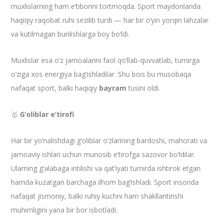
muxlislarning ham e’tiborini tortmoqda. Sport maydonlarida
haqiqiy raqobat ruhi sezilib turdi — har bir o‘yin yorqin lahzalar
va kutilmagan burilishlarga boy bo‘ldi.
Muxlislar esa o‘z jamoalarini faol qo‘llab-quvvatlab, turnirga
o‘ziga xos energiya bag‘ishladilar. Shu bois bu musobaqa
nafaqat sport, balki haqiqiy
bayram
tusini oldi.
🥇
G‘oliblar e’tirofi
Har bir yo‘nalishdagi g‘oliblar o‘zlarining bardoshi, mahorati va
jamoaviy ishlari uchun munosib e’tirofga sazovor bo‘ldilar.
Ularning g‘alabaga intilishi va qat’iyati turnirda ishtirok etgan
hamda kuzatgan barchaga ilhom bag‘ishladi. Sport insonda
nafaqat jismoniy, balki ruhiy kuchni ham shakllantirishi
muhimligini yana bir bor isbotladi.