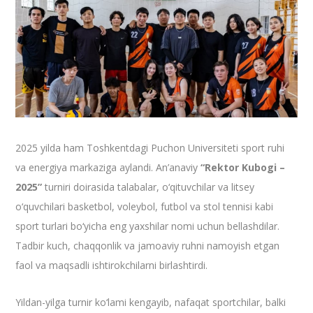
2025 yilda ham Toshkentdagi Puchon Universiteti sport ruhi
va energiya markaziga aylandi. An’anaviy
“Rektor Kubogi –
2025”
turniri doirasida talabalar, o‘qituvchilar va litsey
o‘quvchilari basketbol, voleybol, futbol va stol tennisi kabi
sport turlari bo‘yicha eng yaxshilar nomi uchun bellashdilar.
Tadbir kuch, chaqqonlik va jamoaviy ruhni namoyish etgan
faol va maqsadli ishtirokchilarni birlashtirdi.
Yildan-yilga turnir ko‘lami kengayib, nafaqat sportchilar, balki