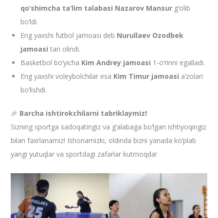
qo‘shimcha ta’lim talabasi Nazarov Mansur
g‘olib
bo‘ldi.
Eng yaxshi futbol jamoasi deb
Nurullaev Ozodbek
jamoasi
tan olindi.
Basketbol bo‘yicha
Kim Andrey jamoasi
1-o‘rinni egalladi.
Eng yaxshi voleybolchilar esa
Kim Timur jamoasi
a’zolari
bo‘lishdi.
🎉
Barcha ishtirokchilarni tabriklaymiz!
Sizning sportga sadoqatingiz va g‘alabaga bo‘lgan ishtiyoqingiz
bilan faxrlanamiz! Ishonamizki, oldinda bizni yanada ko‘plab
yangi yutuqlar va sportdagi zafarlar kutmoqda!