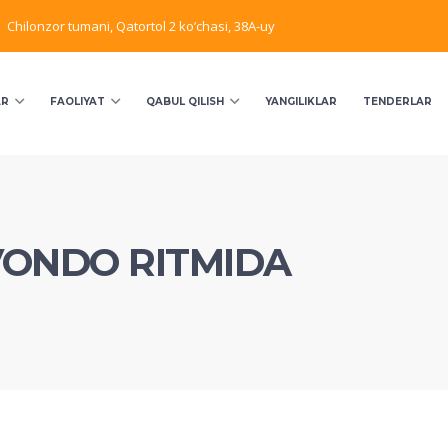
Chilonzor tumani, Qatortol 2 ko’chasi, 38A-uy
AR
FAOLIYAT
QABUL QILISH
YANGILIKLAR
TENDERLAR
VONDO RITMIDA