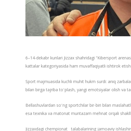
6–14-dekabr kunlari Jizzax shahridagi “Kibersport aren
kattalar kategoriyasida ham muvaffaqiyatli ishtirok et
Sport majmuasida kuchli muhit hukm surdi: aniq zarbalar
bilan birga tajriba toʻplash, yangi emotsiyalar olish va 
Bellashuvlardan soʻng sportchilar bir-biri bilan maslahatla
esa texnika va matonat muntazam mehnat orqali shakllanis
Jizzaxdagi chempionat talabalarining jamoaviy ishlashin