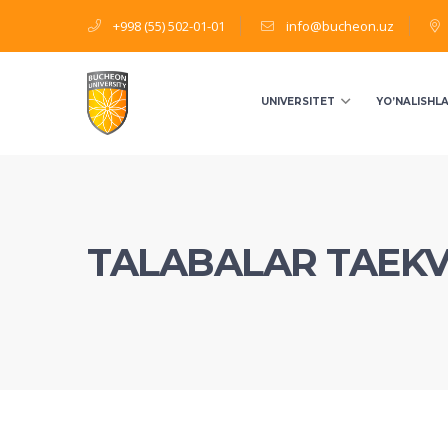
+998 (55) 502-01-01
info@bucheon.uz
UNIVERSITET
YO’NALISHL
TALABALAR TAEK