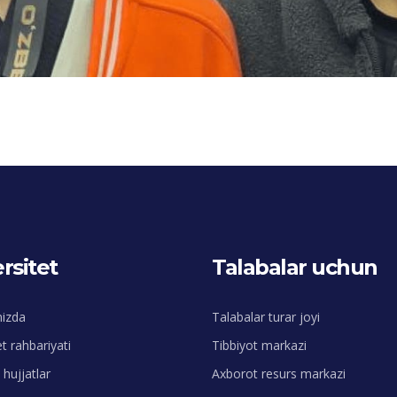
rsitet
Talabalar uchun
mizda
Talabalar turar joyi
et rahbariyati
Tibbiyot markazi
hujjatlar
Axborot resurs markazi