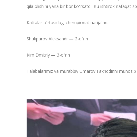
qila olishini yana bir bor koʻrsatdi. Bu ishtirok nafaqat s
Kattalar oʻrtasidagi chempionat natijalari:
Shukparov Aleksandr — 2-oʻrin
Kim Dmitriy — 3-oʻrin
Talabalarimiz va murabbiy Umarov Faxriddinni munosib nat