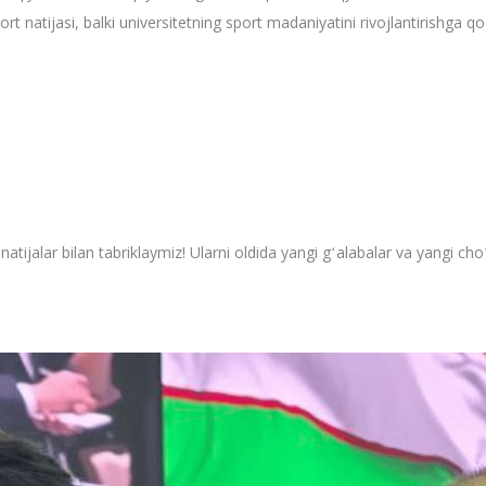
port natijasi, balki universitetning sport madaniyatini rivojlantirishga q
ijalar bilan tabriklaymiz! Ularni oldida yangi gʻalabalar va yangi ch