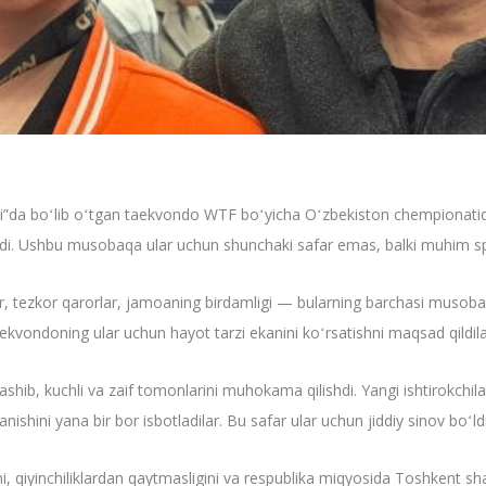
asi”da boʻlib oʻtgan taekvondo WTF boʻyicha Oʻzbekiston chempionatid
ishdi. Ushbu musobaqa ular uchun shunchaki safar emas, balki muhim s
, tezkor qarorlar, jamoaning birdamligi — bularning barchasi musobaqag
taekvondoning ular uchun hayot tarzi ekanini koʻrsatishni maqsad qildila
shib, kuchli va zaif tomonlarini muhokama qilishdi. Yangi ishtirokchilar t
hini yana bir bor isbotladilar. Bu safar ular uchun jiddiy sinov boʻldi
i, qiyinchiliklardan qaytmasligini va respublika miqyosida Toshkent s