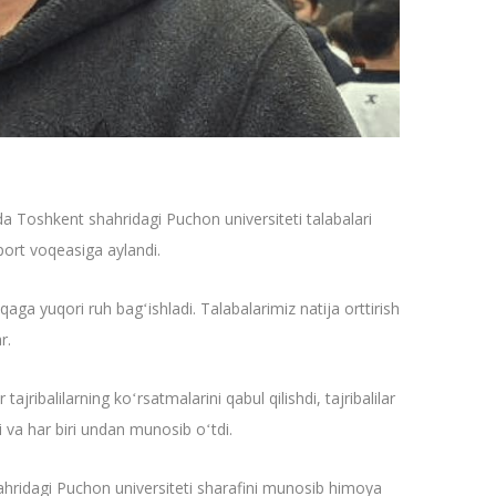
a Toshkent shahridagi Puchon universiteti talabalari
port voqeasiga aylandi.
a yuqori ruh bagʻishladi. Talabalarimiz natija orttirish
r.
ajribalilarning koʻrsatmalarini qabul qilishdi, tajribalilar
 va har biri undan munosib oʻtdi.
hahridagi Puchon universiteti sharafini munosib himoya