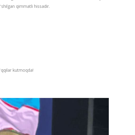
oʻshilgan qimmatli hissadir.
oʻqqilar kutmoqda!