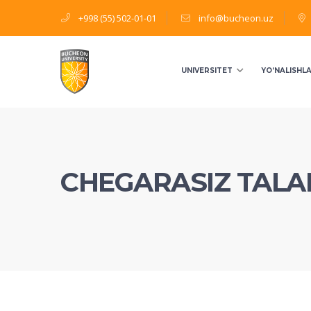
+998 (55) 502-01-01
info@bucheon.uz
UNIVERSITET
YO’NALISHL
CHEGARASIZ TAL