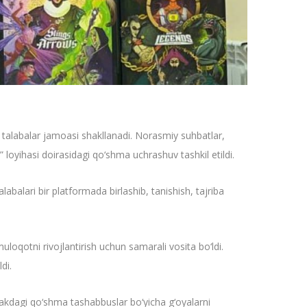
iy talabalar jamoasi shakllanadi. Norasmiy suhbatlar,
loyihasi doirasidagi qo‘shma uchrashuv tashkil etildi.
abalari bir platformada birlashib, tanishish, tajriba
uloqotni rivojlantirish uchun samarali vosita bo‘ldi.
di.
lajakdagi qo‘shma tashabbuslar bo‘yicha g‘oyalarni