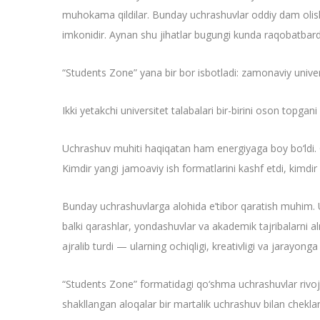
muhokama qildilar. Bunday uchrashuvlar oddiy dam olish e
imkonidir. Aynan shu jihatlar bugungi kunda raqobatbard
“Students Zone” yana bir bor isbotladi: zamonaviy univers
Ikki yetakchi universitet talabalari bir-birini oson topga
Uchrashuv muhiti haqiqatan ham energiyaga boy bo‘ldi. O‘yi
Kimdir yangi jamoaviy ish formatlarini kashf etdi, kimdir 
Bunday uchrashuvlarga alohida e’tibor qaratish muhim. Ul
balki qarashlar, yondashuvlar va akademik tajribalarni a
ajralib turdi — ularning ochiqligi, kreativligi va jarayonga f
“Students Zone” formatidagi qo‘shma uchrashuvlar rivoj
shakllangan aloqalar bir martalik uchrashuv bilan cheklan