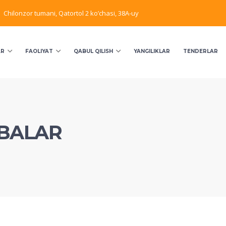
Chilonzor tumani, Qatortol 2 ko’chasi, 38A-uy
AR
FAOLIYAT
QABUL QILISH
YANGILIKLAR
TENDERLAR
ABALAR