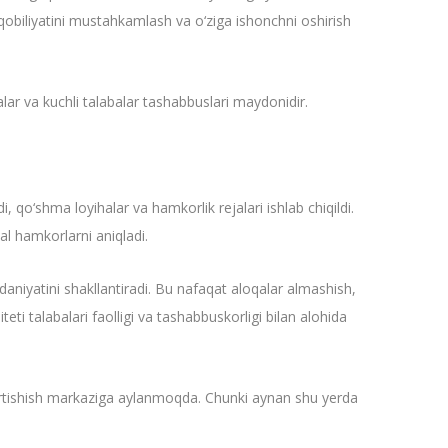
qobiliyatini mustahkamlash va o‘ziga ishonchni oshirish
alar va kuchli talabalar tashabbuslari maydonidir.
 qo‘shma loyihalar va hamkorlik rejalari ishlab chiqildi.
al hamkorlarni aniqladi.
aniyatini shakllantiradi. Bu nafaqat aloqalar almashish,
i talabalari faolligi va tashabbuskorligi bilan alohida
tortishish markaziga aylanmoqda. Chunki aynan shu yerda