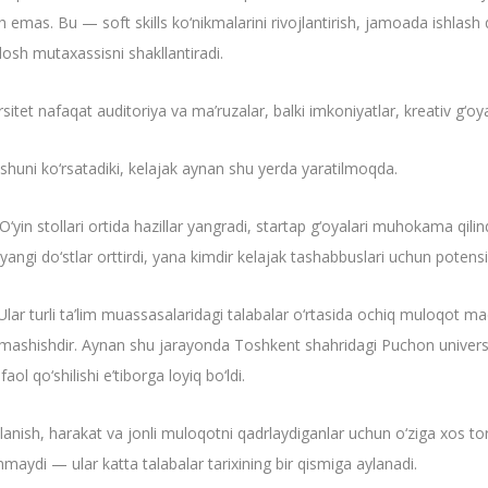
mas. Bu — soft skills ko‘nikmalarini rivojlantirish, jamoada ishlash 
osh mutaxassisni shakllantiradi.
itet nafaqat auditoriya va ma’ruzalar, balki imkoniyatlar, kreativ g‘oy
ni shuni ko‘rsatadiki, kelajak aynan shu yerda yaratilmoqda.
n stollari ortida hazillar yangradi, startap g‘oyalari muhokama qilindi,
yangi do‘stlar orttirdi, yana kimdir kelajak tashabbuslari uchun potensi
ar turli ta’lim muassasalaridagi talabalar o‘rtasida ochiq muloqot mad
lmashishdir. Aynan shu jarayonda Toshkent shahridagi Puchon universitet
aol qo‘shilishi e’tiborga loyiq bo‘ldi.
lanish, harakat va jonli muloqotni qadrlaydiganlar uchun o‘ziga xos 
maydi — ular katta talabalar tarixining bir qismiga aylanadi.