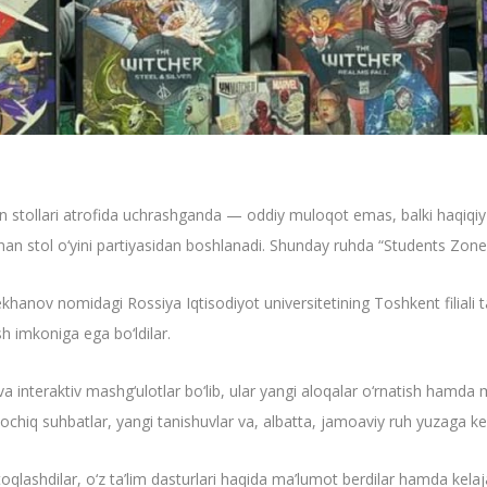
 o‘yin stollari atrofida uchrashganda — oddiy muloqot emas, balki haqiq
an stol o‘yini partiyasidan boshlanadi. Shunday ruhda “Students Zone” 
anov nomidagi Rossiya Iqtisodiyot universitetining Toshkent filiali tal
h imkoniga ega bo‘ldilar.
a interaktiv mashg‘ulotlar bo‘lib, ular yangi aloqalar o‘rnatish hamda m
ochiq suhbatlar, yangi tanishuvlar va, albatta, jamoaviy ruh yuzaga kel
 o‘rtoqlashdilar, o‘z ta’lim dasturlari haqida ma’lumot berdilar hamda ke