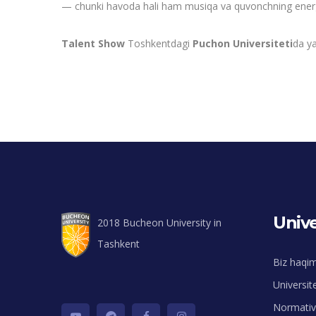
— chunki havoda hali ham musiqa va quvonchning energiy
Talent Show
Toshkentdagi
Puchon Universiteti
da ya
Unive
2018 Bucheon University in
Tashkent
Biz haqi
Universit
Normativ 