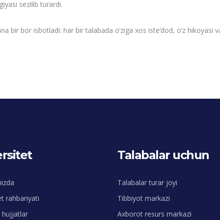
asi sezilib turardi.
na bir bor isbotladi: har bir talabada o‘ziga xos iste’dod, o‘z hikoyasi
rsitet
Talabalar uchun
mizda
Talabalar turar joyi
et rahbariyati
Tibbiyot markazi
hujjatlar
Axborot resurs markazi