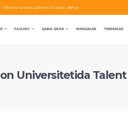
Chilonzor tumani, Qatortol 2 ko’chasi, 38A-uy
AR
FAOLIYAT
QABUL QILISH
YANGILIKLAR
TENDERLAR
 Universitetida Talent 