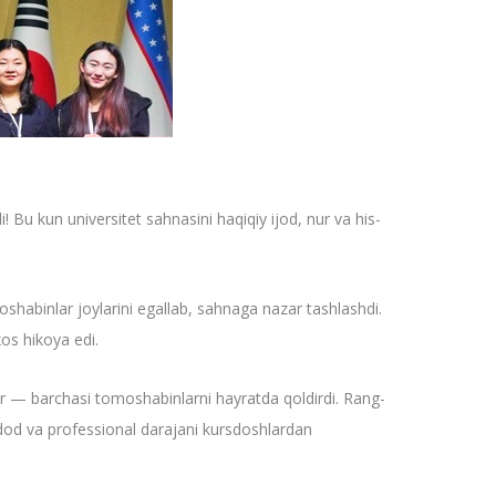
di! Bu kun universitet sahnasini haqiqiy ijod, nur va his-
habinlar joylarini egallab, sahnaga nazar tashlashdi.
xos hikoya edi.
hlar — barchasi tomoshabinlarni hayratda qoldirdi. Rang-
te’dod va professional darajani kursdoshlardan