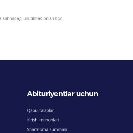
 va sahnadagi unutilmas onlari bor.
Abituriyentlar uchun
Qabul talablari
Kirish imtihonlari
Shartnoma summasi