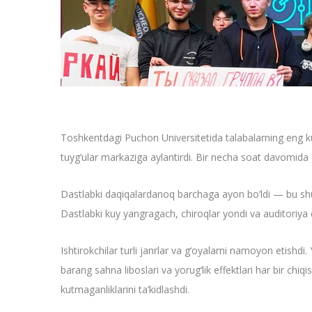
Toshkentdagi Puchon Universitetida talabalarning eng kut
tuyg‘ular markaziga aylantirdi. Bir necha soat davomida 
Dastlabki daqiqalardanoq barchaga ayon bo‘ldi — bu shun
Dastlabki kuy yangragach, chiroqlar yondi va auditoriya d
Ishtirokchilar turli janrlar va g‘oyalarni namoyon etishd
barang sahna liboslari va yorug‘lik effektlari har bir chi
kutmaganliklarini ta’kidlashdi.