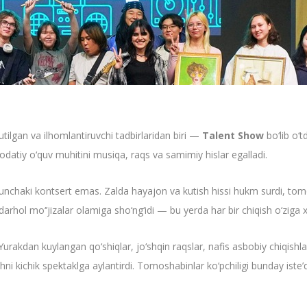
ilgan va ilhomlantiruvchi tadbirlaridan biri —
Talent Show
bo‘lib o‘t
odatiy o‘quv muhitini musiqa, raqs va samimiy hislar egalladi.
chaki kontsert emas. Zalda hayajon va kutish hissi hukm surdi, tomos
arhol mo‘’jizalar olamiga sho‘ng‘idi — bu yerda har bir chiqish o‘ziga 
i. Yurakdan kuylangan qo‘shiqlar, jo‘shqin raqslar, nafis asbobiy chiqis
qishni kichik spektaklga aylantirdi. Tomoshabinlar ko‘pchiligi bunday is