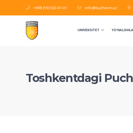
+998 (55) 502-01-01
info@bucheon.uz
UNIVERSITET
YO’NALISHL
Toshkentdagi Puchon