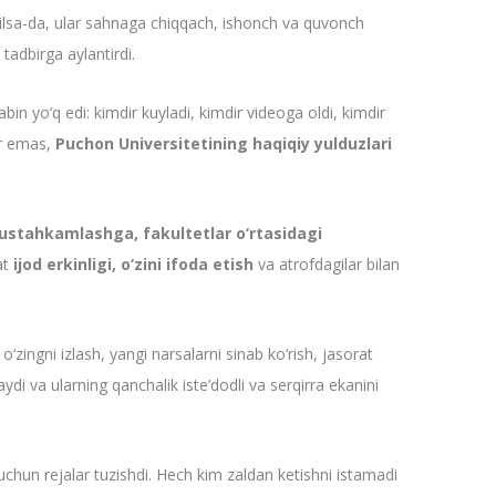
zilsa-da, ular sahnaga chiqqach, ishonch va quvonch
tadbirga aylantirdi.
in yo‘q edi: kimdir kuyladi, kimdir videoga oldi, kimdir
ar emas,
Puchon Universitetining haqiqiy yulduzlari
mustahkamlashga, fakultetlar o‘rtasidagi
at
ijod erkinligi, o‘zini ifoda etish
va atrofdagilar bilan
‘zingni izlash, yangi narsalarni sinab ko‘rish, jasorat
ydi va ularning qanchalik iste’dodli va serqirra ekanini
 uchun rejalar tuzishdi. Hech kim zaldan ketishni istamadi