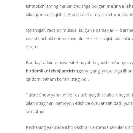
Ishtirokchilarning har bir chiqishga bo‘lgan
mehr va isht
bilan porlab chiqishdi. Ana shu samimiyat va tomoshabi
Qo‘shiqlar, raqslar, musiqa, kulgu va qarsaklar — barchas
esa shunchaki ondan zavq oldi. Har bir chiqish olqishlar 
turardi.
Bunday tadbirlar universitet hayotida yaxshi an’anaga ay
birdamlikni rivojlantirishga
va yangi yutuqlarga ilho
iqtidorni baham ko‘rish istagi bor.
Talent Show yana bir bor eslatib qo‘ydi: talabalik hayoti 
bilan o‘zligingni namoyon etish va orzular sari dadil yuri
ko‘rsatadi.
Kechaning yakunida ishtirokchilar va tomoshabinlar o‘z ta