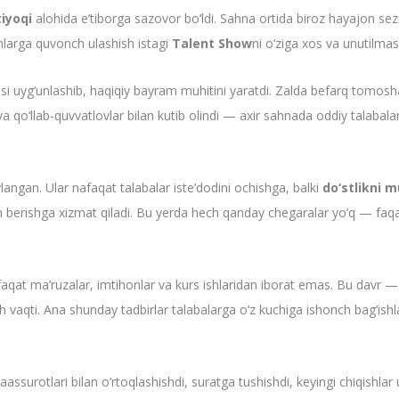
iyoqi
alohida e’tiborga sazovor bo‘ldi. Sahna ortida biroz hayajon se
nlarga quvonch ulashish istagi
Talent Show
ni o‘ziga xos va unutilmas 
i uyg‘unlashib, haqiqiy bayram muhitini yaratdi. Zalda befarq tomoshab
va qo‘llab-quvvatlovlar bilan kutib olindi — axir sahnada oddiy talabal
langan. Ular nafaqat talabalar iste’dodini ochishga, balki
do‘stlikni 
m berishga xizmat qiladi. Bu yerda hech qanday chegaralar yo‘q — faq
faqat ma’ruzalar, imtihonlar va kurs ishlaridan iborat emas. Bu davr — o
sh vaqti. Ana shunday tadbirlar talabalarga o‘z kuchiga ishonch bag‘ishla
assurotlari bilan o‘rtoqlashishdi, suratga tushishdi, keyingi chiqishlar