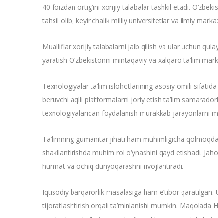
40 foizdan ortig‘ini xorijiy talabalar tashkil etadi. O‘zb
tahsil olib, keyinchalik milliy universitetlar va ilmiy ma
Mualliflar xorijiy talabalarni jalb qilish va ular uchun q
yaratish O‘zbekistonni mintaqaviy va xalqaro ta’lim marka
Texnologiyalar ta’lim islohotlarining asosiy omili sifatida k
beruvchi aqlli platformalarni joriy etish ta’lim samaradorl
texnologiyalaridan foydalanish murakkab jarayonlarni mod
Ta’limning gumanitar jihati ham muhimligicha qolmoqda. Mu
shakllantirishda muhim rol o‘ynashini qayd etishadi. Jahon
hurmat va ochiq dunyoqarashni rivojlantiradi.
Iqtisodiy barqarorlik masalasiga ham e’tibor qaratilgan. U
tijoratlashtirish orqali ta’minlanishi mumkin. Maqolada H