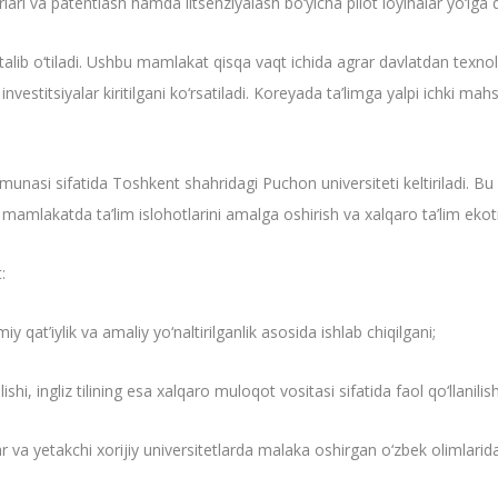
lari va patentlash hamda litsenziyalash bo‘yicha pilot loyihalar yo‘lga
talib o‘tiladi. Ushbu mamlakat qisqa vaqt ichida agrar davlatdan texno
nvestitsiyalar kiritilgani ko‘rsatiladi. Koreyada ta’limga yalpi ichki mahsu
unasi sifatida Toshkent shahridagi Puchon universiteti keltiriladi. Bu
, mamlakatda ta’lim islohotlarini amalga oshirish va xalqaro ta’lim eko
:
iy qat’iylik va amaliy yo‘naltirilganlik asosida ishlab chiqilgani;
ishi, ingliz tilining esa xalqaro muloqot vositasi sifatida faol qo‘llanilish
r va yetakchi xorijiy universitetlarda malaka oshirgan o‘zbek olimlaridan