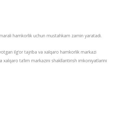
an samarali hamkorlik uchun mustahkam zamin yaratadi.
yotgan ilg‘or tajriba va xalqaro hamkorlik markazi
da xalqaro ta’lim markazini shakllantirish imkoniyatlarini