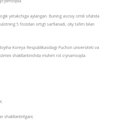
 qo‘yilmoqda.
logik yetakchiga aylangan. Buning asosiy omili sifatida
lotning 5 foizidan ortig‘i sarflanadi, oliy ta’lim bilan
 loyiha Koreya Respublikasidagi Puchon universiteti va
tizimini shakllantirishda muhim rol o‘ynamoqda.
i;
 shakllantirilgani;