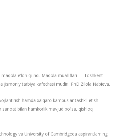
n maqola e’lon qilindi. Maqola mualliflari — Toshkent
a jismoniy tarbiya kafedrasi mudiri, PhD Zilola Nabieva.
ivojlantirish hamda xalqaro kampuslar tashkil etish
 va sanoat bilan hamkorlik mavjud bo‘lsa, qishloq
Technology va University of Cambridgeda aspirantlarning