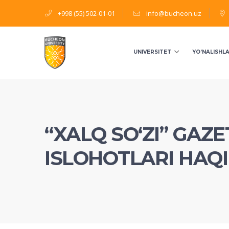
+998 (55) 502-01-01
info@bucheon.uz
UNIVERSITET
YO’NALISHL
“XALQ SO‘ZI” GAZE
ISLOHOTLARI HAQ