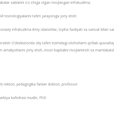
balar xablarini o‘z ichiga olgan rivojlangan infratuzilma;
R texnologiyalarini ta’lim jarayoniga joriy etish.
monaviy infratuzilma ilmiy izlanishlar, loyiha faoliyati va sanoat bil
iteti O‘zbekistonda oliy ta’lim tizimidagi islohotlarni qo‘llab-quvvatla
m amaliyotlarini joriy etish, inson kapitalini rivojlantirish va mamlakat
i rektori, pedagogika fanlari doktori, professor
tarbiya kafedrasi mudiri, PhD