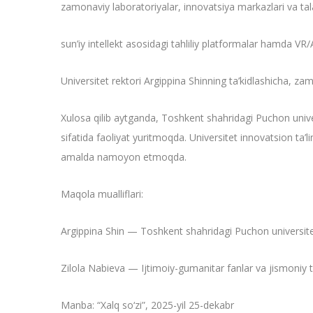
zamonaviy laboratoriyalar, innovatsiya markazlari va tala
sun’iy intellekt asosidagi tahliliy platformalar hamda VR/A
Universitet rektori Argippina Shinning ta’kidlashicha, za
Xulosa qilib aytganda, Toshkent shahridagi Puchon univers
sifatida faoliyat yuritmoqda. Universitet innovatsion ta’li
amalda namoyon etmoqda.
Maqola mualliflari:
Argippina Shin — Toshkent shahridagi Puchon universitet
Zilola Nabieva — Ijtimoiy-gumanitar fanlar va jismoniy 
Manba: “Xalq so‘zi”, 2025-yil 25-dekabr