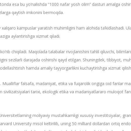
ekistonda esa bu yo‘nalishda “1000 nafar yosh olim” dasturi amalga oshir
rkazlarga qaytish imkonini bermoqda.
ulay xalqaro kampuslar yaratish muhimligini ham alohida ta’kidlashadi. Ula
ziga aylantirishga xizmat qiladi.
o‘rib chiqiladi. Maqolada talabalar rivojlanishini tahlil qiluvchi, bilimlar
igini sezilarli darajada oshirishi qayd etilgan. Shuningdek, tibbiyot, mu
ellashtirish hamda amaliy tayyorgarlikni kuchaytirishga xizmat qilishi 
alliflar falsafa, madaniyat, etika va fuqarolik ongiga oid fanlar mas’ul
 sivilizatsiyalari tarixi, ekologik etika va madaniyatlararo muloqot fan
niversitetlarning moliyaviy mustahkamligi xususiy investitsiyalar, grant
arvard University misol keltirilib, uning 50 milliard dollardan ortiq e