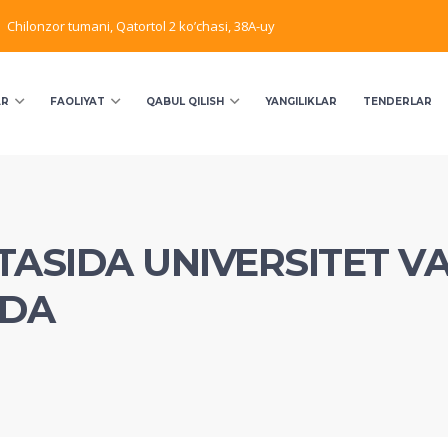
Chilonzor tumani, Qatortol 2 ko’chasi, 38A-uy
AR
FAOLIYAT
QABUL QILISH
YANGILIKLAR
TENDERLAR
TASIDA UNIVERSITET VA
IDA