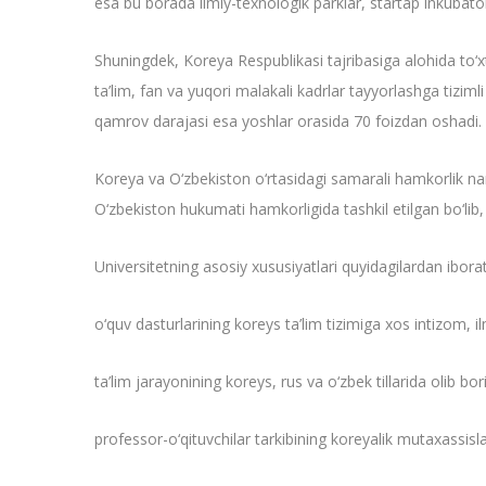
esa bu borada ilmiy-texnologik parklar, startap inkubator
Shuningdek, Koreya Respublikasi tajribasiga alohida to‘x
ta’lim, fan va yuqori malakali kadrlar tayyorlashga tizimli i
qamrov darajasi esa yoshlar orasida 70 foizdan oshadi.
Koreya va O‘zbekiston o‘rtasidagi samarali hamkorlik nam
O‘zbekiston hukumati hamkorligida tashkil etilgan bo‘lib
Universitetning asosiy xususiyatlari quyidagilardan iborat
o‘quv dasturlarining koreys ta’lim tizimiga xos intizom, ilm
ta’lim jarayonining koreys, rus va o‘zbek tillarida olib boril
professor-o‘qituvchilar tarkibining koreyalik mutaxassisla