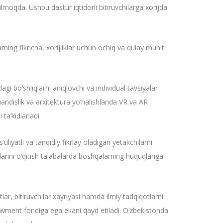
ilmoqda. Ushbu dastur iqtidorli bitiruvchilarga xorijda
rning fikricha, xorijliklar uchun ochiq va qulay muhit
dagi bo‘shliqlarni aniqlovchi va individual tavsiyalar
handislik va arxitektura yo‘nalishlarida VR va AR
ta’kidlanadi.
iyatli va tanqidiy fikrlay oladigan yetakchilarni
larini o‘qitish talabalarda boshqalarning huquqlariga
lar, bitiruvchilar xayriyasi hamda ilmiy tadqiqotlarni
ndowment fondiga ega ekani qayd etiladi. O‘zbekistonda