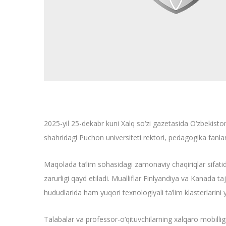
2025-yil 25-dekabr kuni Xalq so‘zi gazetasida O‘zbekiston
shahridagi Puchon universiteti rektori, pedagogika fanla
Maqolada ta’lim sohasidagi zamonaviy chaqiriqlar sifatida
zarurligi qayd etiladi. Mualliflar Finlyandiya va Kanada t
hududlarida ham yuqori texnologiyali ta’lim klasterlarini 
Talabalar va professor-o‘qituvchilarning xalqaro mobilli