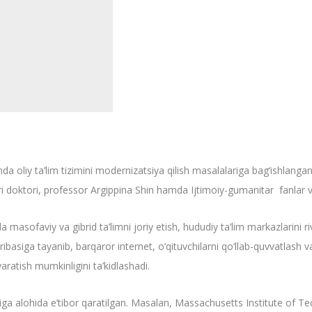
da oliy ta’lim tizimini modernizatsiya qilish masalalariga bag‘ishlanga
ri doktori, professor Argippina Shin hamda Ijtimoiy-gumanitar fanlar v
 masofaviy va gibrid ta’limni joriy etish, hududiy ta’lim markazlarini r
ajribasiga tayanib, barqaror internet, o‘qituvchilarni qo‘llab-quvvatlash
yaratish mumkinligini ta’kidlashadi.
giga alohida e’tibor qaratilgan. Masalan, Massachusetts Institute of 