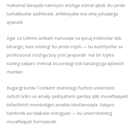
maksimal darajada namoyon etishiga xizmat qiladi. Bu yerda
tashabbuslar qadrlanadi, ambitsiyalar esa aniq yutuqlarga
aylanadi.
​Agar siz ta’limni zerikarli ma’ruzalar va quruq imtihonlar deb
bilsangiz, buni unuting! Bu yerda o‘qish — bu kashfiyotlar va
professional o‘sishga boy jonli jarayondir. Har bir loyiha
sizning xalqaro mehnat bozoridagi vizit kartangizga aylanishi
mumkin.
​Bugungi kunda Toshkent shahridagi Puchon universiteti
nufuzli ta’lim va amaliy qadriyatlarni qanday qilib muvaffaqiyatli
birlashtirish mumkinligini amalda isbotlamoqda. Xalqaro
hamkorlik ва talabalar energiyasi — bu universitetning
muvaffaqiyat formulasidir.