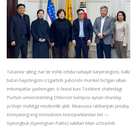
Tasavvur qiling: har bir eshik ortida nafaqat karyerangizni, balki
butun hayotingizni o‘zgartirib yuborishi mumkin bo‘lgan ulkan
imkoniyatlar yashiringan. 6-fevral kuni Toshkent shahridagi
Puchon universitetining Chilonzor kampusi aynan shunday
jo‘shqin muhitga mezbonlik qildi. Muassasa rahbariyati Janubiy
Koreyaning eng innovatsion texnoparklaridan biri —
Gyeongbuk (Gyeongsan-Pukto) vakillari bilan uchrashdi.