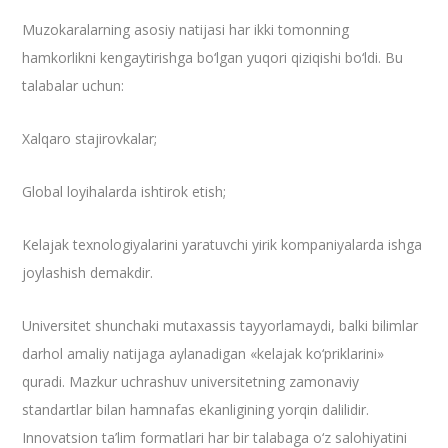
​Muzokaralarning asosiy natijasi har ikki tomonning
hamkorlikni kengaytirishga bo‘lgan yuqori qiziqishi bo‘ldi. Bu
talabalar uchun:
​Xalqaro stajirovkalar;
​Global loyihalarda ishtirok etish;
​Kelajak texnologiyalarini yaratuvchi yirik kompaniyalarda ishga
joylashish demakdir.
​Universitet shunchaki mutaxassis tayyorlamaydi, balki bilimlar
darhol amaliy natijaga aylanadigan «kelajak ko‘priklarini»
quradi. Mazkur uchrashuv universitetning zamonaviy
standartlar bilan hamnafas ekanligining yorqin dalilidir.
Innovatsion ta’lim formatlari har bir talabaga o‘z salohiyatini