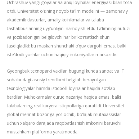
​Uchrashuv yangi g‘oyalar ва aniq loyihalar energiyasi bilan to‘la
o‘tdi. Universitet o‘zining noyob ta’lim modelini — zamonaviy
akademik dasturlar, amaliy ko‘nikmalar va talaba
tashabbuslarining uyg‘unligini namoyish etdi. Ta’limning nufuzi
va jozibadorligini belgilovchi har bir ko‘rsatkich shuni
tasdiqladiki: bu maskan shunchaki o‘quv dargohi emas, balki
iste’dodli yoshlar uchun haqiqiy imkoniyatlar markazidir.
​Gyeongbuk texnoparki vakillari bugungi kunda sanoat va IT
sohalaridagi asosiy trendlarni belgilab berayotgan
texnologiyalar hamda istiqbolli loyihalar haqida so‘zlab
berdilar. Muhokamalar quruq nazariya haqida emas, balki
talabalarning real karyera istiqbollariga qaratildi. Universitet
global mehnat bozoriga yo‘l ochib, bo‘lajak mutaxassislar
uchun xalqaro darajada raqobatlashish imkonini beruvchi
mustahkam platforma yaratmoqda.