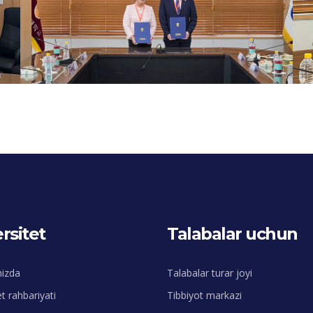
rsitet
Talabalar uchun
mizda
Talabalar turar joyi
et rahbariyati
Tibbiyot markazi