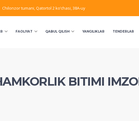
Chilonzor tumani, Qatortol 2 ko’chasi, 38A-uy
AR
FAOLIYAT
QABUL QILISH
YANGILIKLAR
TENDERLAR
AMKORLIK BITIMI IMZ