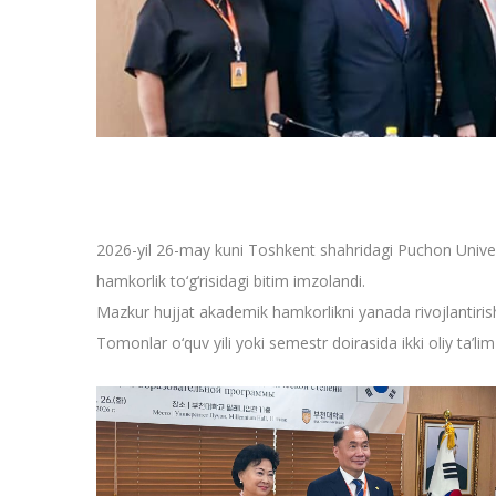
2026-yil 26-may kuni Toshkent shahridagi Puchon Univers
hamkorlik to‘g‘risidagi bitim imzolandi.
Mazkur hujjat akademik hamkorlikni yanada rivojlantirish,
Tomonlar o‘quv yili yoki semestr doirasida ikki oliy ta’l