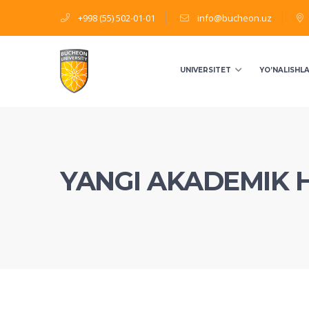
+998 (55) 502-01-01
info@bucheon.uz
UNIVERSITET
YO’NALISHL
YANGI AKADEMIK H