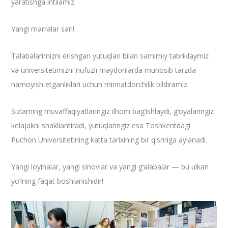
yaratishga intilamiz.
Yangi marralar sari!
Talabalarimizni erishgan yutuqlari bilan samimiy tabriklaymiz
va universitetimizni nufuzli maydonlarda munosib tarzda
namoyish etganliklari uchun minnatdorchilik bildiramiz.
Sizlarning muvaffaqiyatlaringiz ilhom bag‘ishlaydi, g‘oyalaringiz
kelajakni shakllantiradi, yutuqlaringiz esa Toshkentdagi
Puchon Universitetining katta tarixining bir qismiga aylanadi.
Yangi loyihalar, yangi sinovlar va yangi g‘alabalar — bu ulkan
yo‘lning faqat boshlanishidir!