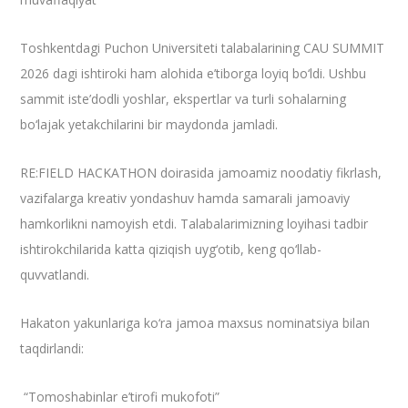
Toshkentdagi Puchon Universiteti talabalarining CAU SUMMIT
2026 dagi ishtiroki ham alohida e’tiborga loyiq bo‘ldi. Ushbu
sammit iste’dodli yoshlar, ekspertlar va turli sohalarning
bo‘lajak yetakchilarini bir maydonda jamladi.
RE:FIELD HACKATHON doirasida jamoamiz noodatiy fikrlash,
vazifalarga kreativ yondashuv hamda samarali jamoaviy
hamkorlikni namoyish etdi. Talabalarimizning loyihasi tadbir
ishtirokchilarida katta qiziqish uyg‘otib, keng qo‘llab-
quvvatlandi.
Hakaton yakunlariga ko‘ra jamoa maxsus nominatsiya bilan
taqdirlandi:
“Tomoshabinlar e’tirofi mukofoti”