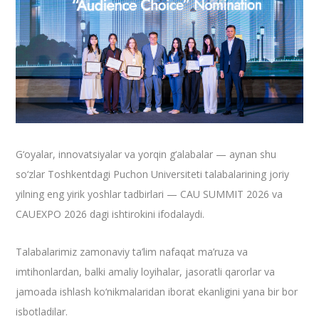
G‘oyalar, innovatsiyalar va yorqin g‘alabalar — aynan shu
so‘zlar Toshkentdagi Puchon Universiteti talabalarining joriy
yilning eng yirik yoshlar tadbirlari — CAU SUMMIT 2026 va
CAUEXPO 2026 dagi ishtirokini ifodalaydi.
Talabalarimiz zamonaviy ta’lim nafaqat ma’ruza va
imtihonlardan, balki amaliy loyihalar, jasoratli qarorlar va
jamoada ishlash ko‘nikmalaridan iborat ekanligini yana bir bor
isbotladilar.