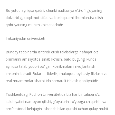
Bu yutuq ayniqsa qadrli, chunki auditoriya e’tirofi g‘oyaning
dolzarbligi, taqdimot sifati va boshqalarni ilhomlantira olish
qobiliyatining muhim ko‘rsatkichidir.
Imkoniyatlar universiteti
Bunday tadbirlarda ishtirok etish talabalarga nafaqat o‘z
bilimlarini amaliyotda sinab ko‘rish, balki bugungi kunda
ayniqsa talab yuqori bo‘lgan ko‘nikmalarni rivojlantirish
imkonini beradi. Bular — liderlik, muloqot, loyihaviy fikrlash va
real muammolar sharoitida samarali ishlash qobiliyatidir.
Toshkentdagi Puchon Universitetida biz har bir talaba o‘z
salohiyatini namoyon qilishi, g‘oyalarini ro‘yobga chiqarishi va
professional kelajagini ishonch bilan qurishi uchun qulay muhit