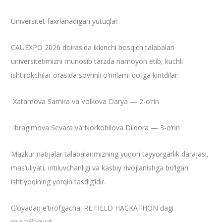
Universitet faxrlanadigan yutuqlar
CAUEXPO 2026 doirasida ikkinchi bosqich talabalari
universitetimizni munosib tarzda namoyon etib, kuchli
ishtirokchilar orasida sovrinli o‘rinlarni qo‘lga kiritdilar:
Xatamova Samira va Volkova Darya — 2-o‘rin
Ibragimova Sevara va Norkobilova Dildora — 3-o‘rin
Mazkur natijalar talabalarimizning yuqori tayyorgarlik darajasi,
mas’uliyati, intiluvchanligi va kasbiy rivojlanishga bo‘lgan
ishtiyoqining yorqin tasdig‘idir.
G‘oyadan e’tirofgacha: RE:FIELD HACKATHON dagi
muvaffaqiyat