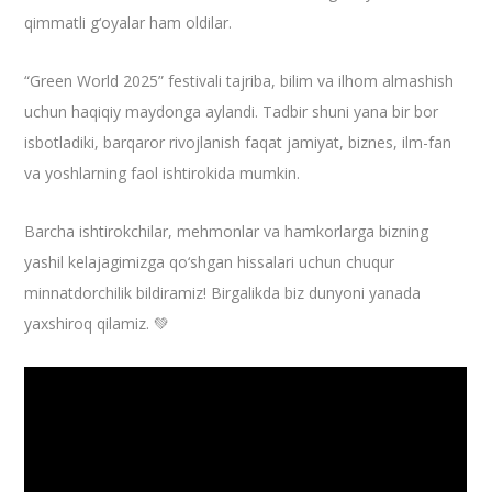
qimmatli g‘oyalar ham oldilar.
“Green World 2025” festivali tajriba, bilim va ilhom almashish
uchun haqiqiy maydonga aylandi. Tadbir shuni yana bir bor
isbotladiki, barqaror rivojlanish faqat jamiyat, biznes, ilm-fan
va yoshlarning faol ishtirokida mumkin.
Barcha ishtirokchilar, mehmonlar va hamkorlarga bizning
yashil kelajagimizga qo‘shgan hissalari uchun chuqur
minnatdorchilik bildiramiz! Birgalikda biz dunyoni yanada
yaxshiroq qilamiz. 💚