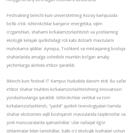
Festivalning birinchi kuni universitetning Asosiy kampusida
bo‘lib o‘tdi. Ishtirokchilar barqaror energetika, iqlim
o‘zgarishlari, shaharni ko‘kalamzorlashtirish va yoshlarning
ekologik kelajak qurilishidagi roli kabi dolzarb mavzularni
muhokama qildilar. Ayniqsa, Toshkent va mintaqaning boshqa
shaharlarida amalga oshirilishi mumkin bo‘lgan amaliy
yechimlarga alohida e’tibor qaratildi.
Ikkinchi kuni festival IT Kampus hududida davom etdi. Bu safar
e’tibor shahar muhitini ko‘kalamzorlashtirishning innovatsion
yondashuvlariga qaratildi. Ishtirokchilar vertikal va tom
ko‘kalamzorlashtirish, “yashil” qurilish texnologiyalari hamda
shahar ekotizimini aqlli boshqarish mavzularida taqdimotlar va
jonli munozaralarda qatnashdilar. Ular nafaqat ilg‘or
ishlanmalar bilan tanishdilar, balki o‘z ekologik loyihalari uchun