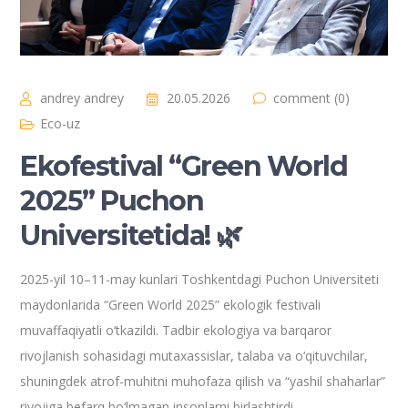
andrey andrey
20.05.2026
comment (0)
Eco-uz
Ekofestival “Green World
2025” Puchon
Universitetida! 🌿
2025-yil 10–11-may kunlari Toshkentdagi Puchon Universiteti
maydonlarida “Green World 2025” ekologik festivali
muvaffaqiyatli o‘tkazildi. Tadbir ekologiya va barqaror
rivojlanish sohasidagi mutaxassislar, talaba va o‘qituvchilar,
shuningdek atrof-muhitni muhofaza qilish va “yashil shaharlar”
rivojiga befarq bo‘lmagan insonlarni birlashtirdi.