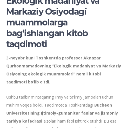
Ekologik madaniyat va
Markaziy Osiyodagi
muammolarga
bag‘ishlangan kitob
taqdimoti
3-noyabr kuni Toshkentda professor Aknazar
Qurbonmamadovning “Ekologik madaniyat va Markaziy
Osiyoning ekologik muammolari” nomli kitobi
taqdimoti bo‘lib o‘tdi.
Ushbu tadbir mintaqaning ilmiy va ta’limiy jamoalari uchun
muhim voqea bo‘ldi. Taqdimotda Toshkentdagi
Bucheon
Universitetining Ijtimoiy-gumanitar fanlar va jismoniy
tarbiya kafedrasi
a’zolari ham faol ishtirok etishdi. Bu esa