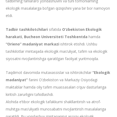
tadbirning fanlararo yondashuvini va turli tomonlarning
ekologik masalalarga bo‘lgan qiziqishini yana bir bor namoyon
etdi.
Tadbir tashkilotchilari
sifatida
O‘zbekiston Ekologik
harakati
,
Bucheon Universiteti Toshkentda
hamda
“Orieno” madaniyat markazi
ishtirok etishdi. Ushbu
tashkilotlar mintaqada ekologik mas’uliyat, ta’lim va ekologik
siyosatni rivojlantirishga qaratilgan faoliyat yuritmoqda.
Taqdimot davomida mutaxassislar va ishtirokchilar
“Ekologik
madaniyat”
fanini O‘zbekiston va Markaziy Osiyodagi
maktablar hamda oliy ta’lim muassasalari o‘quv dasturlariga
kiritish zarurligini ta’kidlashdi.
Alohida e’tibor ekologik tafakkurni shakllantirish va atrof-
muhitga mas’uliyatli munosabatni rivojlantirish masalalariga
qaratildi. Bu yondashuv mintaqaning asosiy ekologik