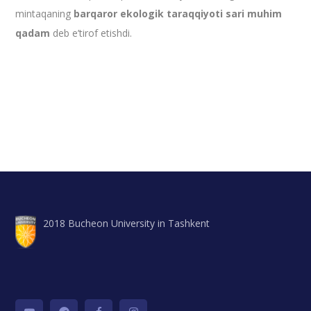
mintaqaning
barqaror ekologik taraqqiyoti sari muhim
qadam
deb e’tirof etishdi.
2018 Bucheon University in Tashkent