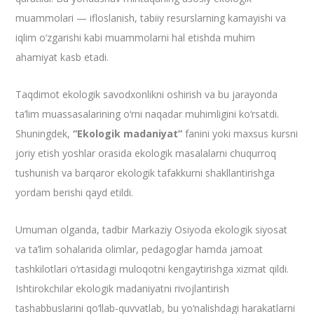
muammolari — ifloslanish, tabiiy resurslarning kamayishi va
iqlim o‘zgarishi kabi muammolarni hal etishda muhim
ahamiyat kasb etadi.
Taqdimot ekologik savodxonlikni oshirish va bu jarayonda
ta’lim muassasalarining o‘rni naqadar muhimligini ko‘rsatdi.
Shuningdek,
“Ekologik madaniyat”
fanini yoki maxsus kursni
joriy etish yoshlar orasida ekologik masalalarni chuqurroq
tushunish va barqaror ekologik tafakkurni shakllantirishga
yordam berishi qayd etildi.
Umuman olganda, tadbir Markaziy Osiyoda ekologik siyosat
va ta’lim sohalarida olimlar, pedagoglar hamda jamoat
tashkilotlari o‘rtasidagi muloqotni kengaytirishga xizmat qildi.
Ishtirokchilar ekologik madaniyatni rivojlantirish
tashabbuslarini qo‘llab-quvvatlab, bu yo‘nalishdagi harakatlarni