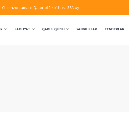
Chilonzor tumani, Qatortol 2 ko’chasi, 38A-uy
AR
FAOLIYAT
QABUL QILISH
YANGILIKLAR
TENDERLAR