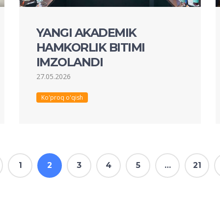
YANGI AKADEMIK
HAMKORLIK BITIMI
IMZOLANDI
27.05.2026
Ko'proq o'qish
1
2
3
4
5
…
21