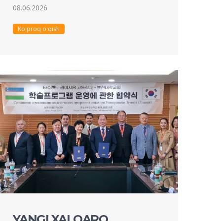
08.06.2026
Ko'proq o'qish
YANGI XALQARO