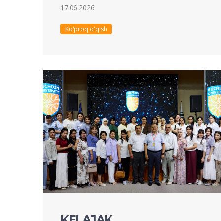
17.06.2026
Ko'proq o'qish
KELAJAK