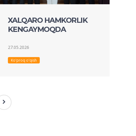
XALQARO HAMKORLIK
KENGAYMOQDA
27.05.2026
Ko'proq o'qish