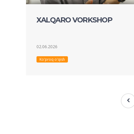
XALQARO VORKSHOP
02.06.2026
Ko'proq o'qish