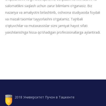
salomatlikni saqlash uchun zarur bilimlarni o‘rganasiz. Biz
nazariya va amaliyotni birlashtirib, oshxona studiyasida foydali
va mazali taomlar tayyorlashni o‘rgatamiz. Tajribali
o‘qituvchilar va mutaxassislar sizni jamiyat hayot sifati
yaxshilanishiga hissa qo‘shadigan professionallarga aylantiradi.
2018 Университет Пучон в Ташкенте