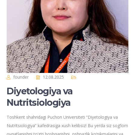
founder
12.08.2025
Diyetologiya va
Nutritsiologiya
Toshkent shahridagi Puchon Universiteti “Diyetologiya va
Nutritsiologiya” kafedrasiga xush kelibsiz! Bu yerda siz sog‘lom
ovqatlanishni to‘g‘ri boshqarishni, oshpazlik ko‘nikmalarini va