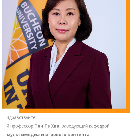
Здравствуйте!
Я профессор
Тян Тэ Хва
, заведующий кафедрой
мультимедиа и игрового контента
.