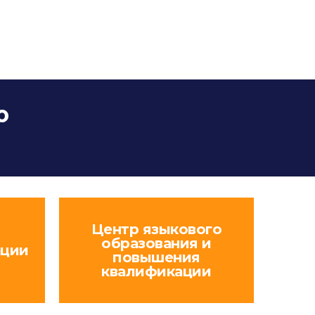
ю
Центр языкового
образования и
ации
повышения
квалификации