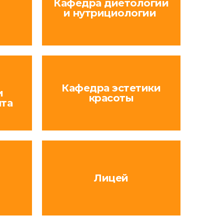
Кафедра диетологии
и нутрициологии
Кафедра эстетики
и
красоты
нта
Лицей
я