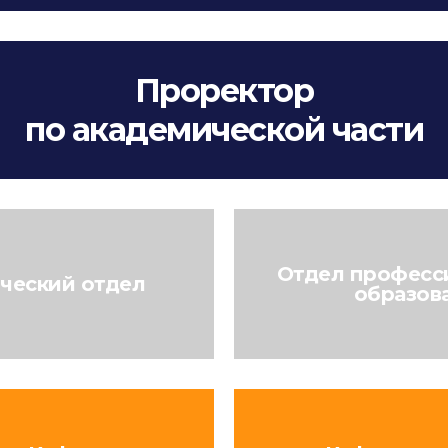
Проректор
по академической части
Отдел професс
ческий отдел
образов