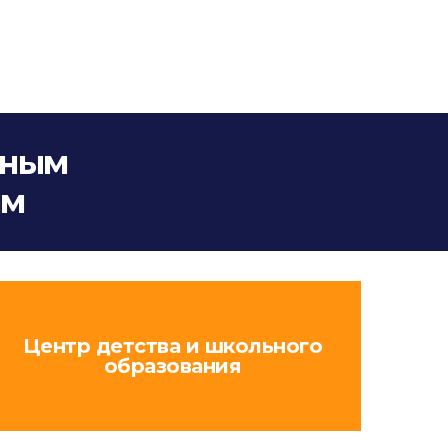
жным
ям
Центр детства и школьного
образования