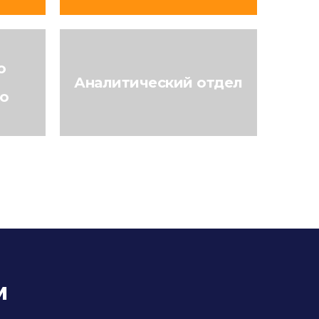
о
Аналитический отдел
го
м