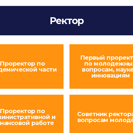
Ректор
Первый прорек
Проректор по
по молодежн
демической части
вопросам, науке
инновациям
Проректор по
Советник ректор
министративной и
вопросам молод
нансовой работе