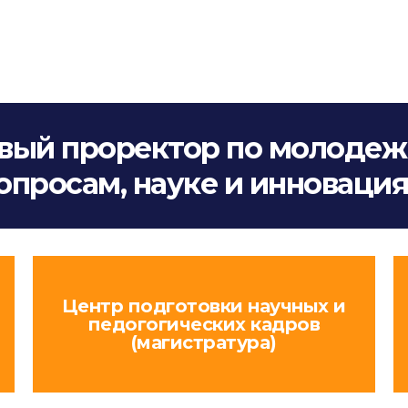
вый проректор по молоде
опросам, науке и инноваци
Центр подготовки научных и
педогогических кадров
(магистратура)