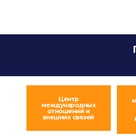
Центр
м
международных
отношений и
внешних связей