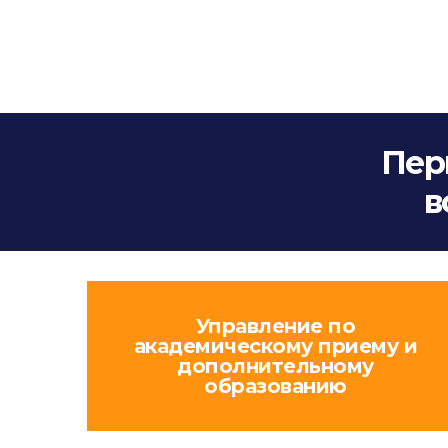
Пер
в
Управление по
академическому приему и
дополнительному
образованию