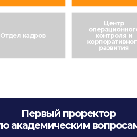
Центр
операционног
Отдел кадров
контроля и
корпоративно
развития
Первый проректор
по академическим вопроса