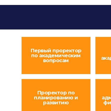
Первый проректор
по академическим
ака
вопросам
Проректор по
планированию и
ад
развитию
фи