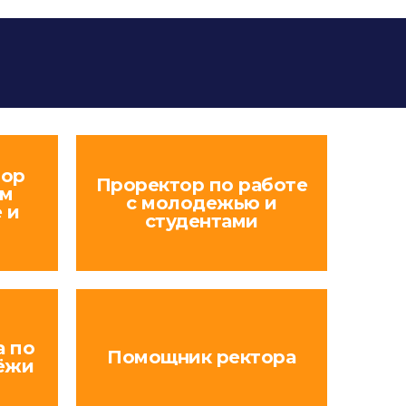
тор
Проректор по работе
ым
с молодежью и
 и
студентами
а по
Помощник ректора
ёжи