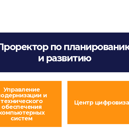
Проректор по планировани
и развитию
Управление
одернизации и
технического
Центр цифровиз
обеспечения
компьютерных
систем