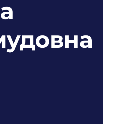
а
мудовна