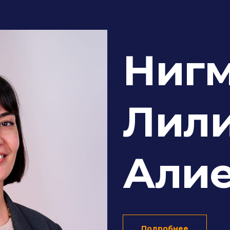
Нигм
Лил
Али
Подробнее