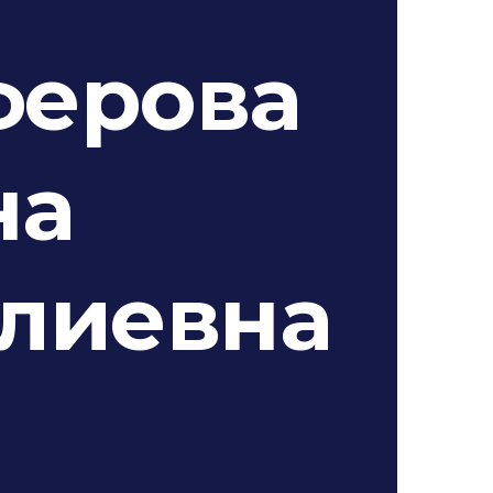
ферова
на
лиевна