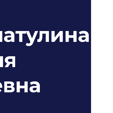
атулина
ия
евна