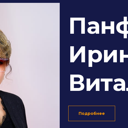
Пан
Ири
Вита
Подробнее