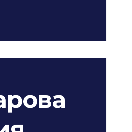
арова
ия