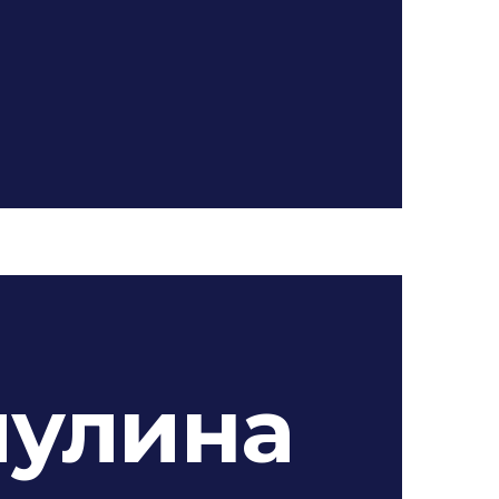
иулина