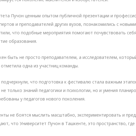
итета Пучон ценным опытом публичной презентации и професси
спертов и преподавателей других вузов, познакомились с новым
етили, что подобные мероприятия помогают почувствовать себ
итие образования.
жен быть не просто преподавателем, а исследователем, которы
отметила одна из участниц команды.
подчеркнули, что подготовка к фестивалю стала важным этап
 не только знаний педагогики и психологии, но и умения планир
ребованы у педагогов нового поколения.
енты не боятся мыслить масштабно, экспериментировать и пред
ают, что Университет Пучон в Ташкенте, это пространство, гд