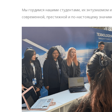
Мы гордимся нашими студентами, их энтузиазмом и
современной, престижной и по-настоящему значим