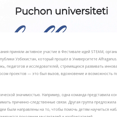
ания приняли активное участие в Фестивале идей STEAM, орга
ублики Узбекистан, который прошёл в Университете Alfraganus
ь, педагогов и исследователей, стремящихся развивать иннова
урсом проектов — это был вызов, вдохновение и возможность по
ческой значимостью. Например, одна команда представила конце
имать причинно-следственные связи. Другая группа предложила
идеи были направлены на то, чтобы помочь детям научиться наб
рмируется поколение мыслителей и изобретателей.