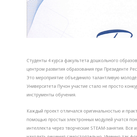
Студенты 4 курса факультета дошкольного образов
центром развития образования при Президенте Респ
Это мероприятие объединило талантливую молодёж
Университета Пучон участие стало не просто конк
инструменты обучения.
Каждый проект отличался оригинальностью и практи
помощью простых электронных модулей учатся пон
интеллекта через творческие STEAM-занятия. Все 
находить решения самостоятельно. Именно так фо