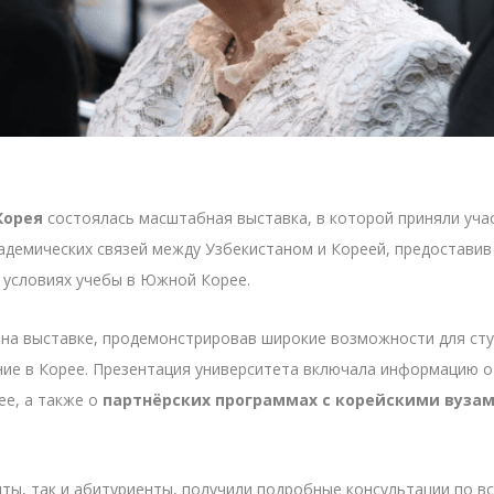
Корея
состоялась масштабная выставка, в которой приняли уч
адемических связей между Узбекистаном и Кореей, предостави
 условиях учебы в Южной Корее.
 на выставке, продемонстрировав широкие возможности для ст
ние в Корее. Презентация университета включала информацию 
е, а также о
партнёрских программах с корейскими вуза
нты, так и абитуриенты, получили подробные консультации по в