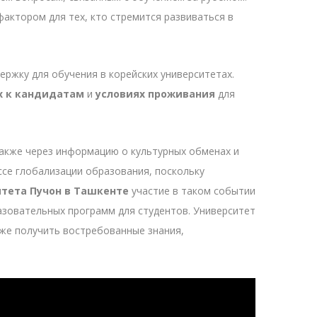
фактором для тех, кто стремится развиваться в
ржку для обучения в корейских университетах.
х к кандидатам
и
условиях проживания
для
также через информацию о культурных обменах и
се глобализации образования, поскольку
тета Пучон в Ташкенте
участие в таком событии
зовательных программ для студентов. Университет
кже получить востребованные знания,