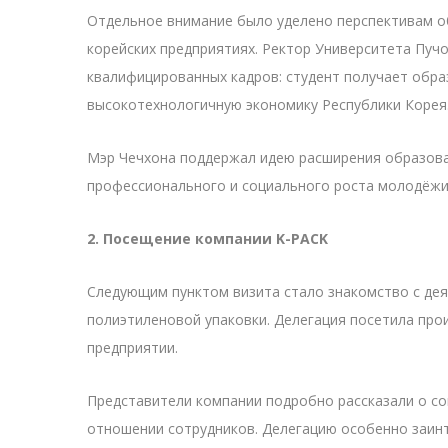
Отдельное внимание было уделено перспективам об
корейских предприятиях. Ректор Университета Пуч
квалифицированных кадров: студент получает обра
высокотехнологичную экономику Республики Корея
Мэр Чечхона поддержал идею расширения образоват
профессионального и социального роста молодёжи 
2. Посещение компании K-PACK
Следующим пунктом визита стало знакомство с де
полиэтиленовой упаковки. Делегация посетила прои
предприятии.
Представители компании подробно рассказали о со
отношении сотрудников. Делегацию особенно заинт