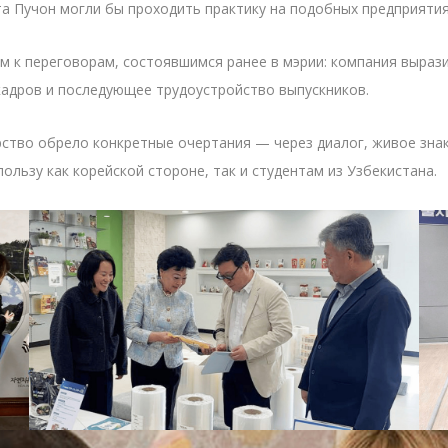
а Пучон могли бы проходить практику на подобных предприятия
 к переговорам, состоявшимся ранее в мэрии: компания выраз
кадров и последующее трудоустройство выпускников.
рство обрело конкретные очертания — через диалог, живое зна
льзу как корейской стороне, так и студентам из Узбекистана.