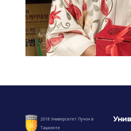
Унив
2018 Университет Пучон в
Ташкенте