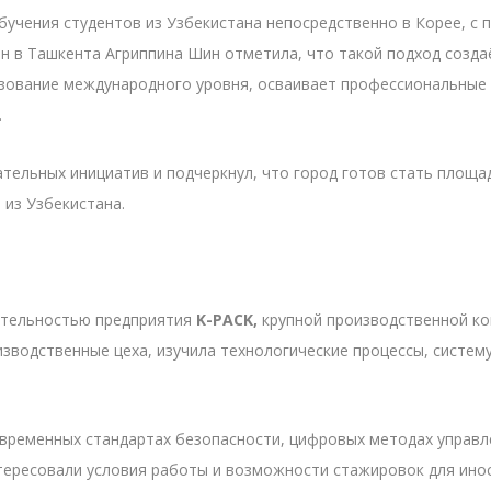
учения студентов из Узбекистана непосредственно в Корее, с 
он в Ташкента Агриппина Шин отметила, что такой подход созд
зование международного уровня, осваивает профессиональные 
.
ельных инициатив и подчеркнул, что город готов стать площад
из Узбекистана.
ятельностью предприятия
K-PACK,
крупной производственной ко
зводственные цеха, изучила технологические процессы, систему
временных стандартах безопасности, цифровых методах управл
ересовали условия работы и возможности стажировок для инос