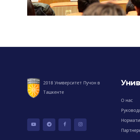
Унив
2018 Университет Пучон в
Ташкенте
О нас
Руковод
Нормати
Партнер