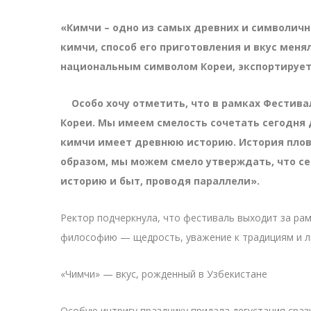
«Кимчи – одно из самых древних и символичн
кимчи, способ его приготовления и вкус меня
национальным символом Кореи, экспортируетс
Особо хочу отметить, что в рамках Фестивал
Кореи. Мы имеем смелость сочетать сегодня 
кимчи имеет древнюю историю. История плова
образом, мы можем смело утверждать, что се
историю и быт, проводя параллели».
Ректор подчеркнула, что фестиваль выходит за ра
философию — щедрость, уважение к традициям и л
«Чимчи» — вкус, рожденный в Узбекистане
Особую интригу празднику придала дегустация сраз