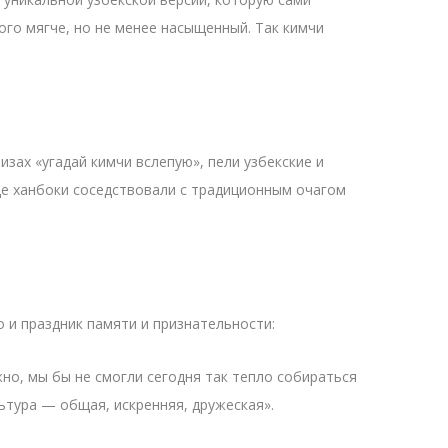
ого мягче, но не менее насыщенный. Так кимчи
изах «угадай кимчи вслепую», пели узбекские и
где ханбоки соседствовали с традиционным очагом
 и праздник памяти и признательности:
но, мы бы не смогли сегодня так тепло собираться
ьтура — общая, искренняя, дружеская».