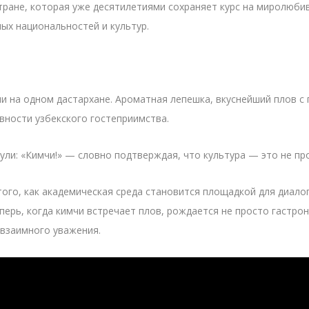
стране, которая уже десятилетиями сохраняет курс на миролюби
ых национальностей и культур.
и на одном дастархане. Ароматная лепешка, вкуснейший плов с
вности узбекского гостеприимства.
ли: «Кимчи!» — словно подтверждая, что культура — это не прос
го, как академическая среда становится площадкой для диалога
перь, когда кимчи встречает плов, рождается не просто гастрон
 взаимного уважения.