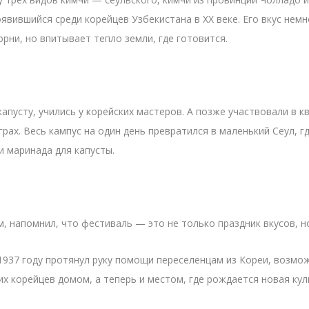
явившийся среди корейцев Узбекистана в XX веке. Его вкус немн
рни, но впитывает тепло земли, где готовится.
апусту, учились у корейских мастеров. А позже участвовали в кв
грах. Весь кампус на один день превратился в маленький Сеул, 
и маринада для капусты.
 напомнил, что фестиваль — это не только праздник вкусов, но
1937 году протянул руку помощи переселенцам из Кореи, возмож
их корейцев домом, а теперь и местом, где рождается новая кул