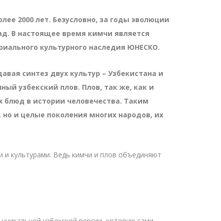
ее 2000 лет. Безусловно, за годы эволюции
зад. В настоящее время кимчи является
ериального культурного наследия ЮНЕСКО.
вая синтез двух культур – Узбекистана и
ый узбекский плов. Плов, так же, как и
х блюд в истории человечества. Таким
 но и целые поколения многих народов, их
и и культурами. Ведь кимчи и плов объединяют
 уникальной узбекской версии, которую сами