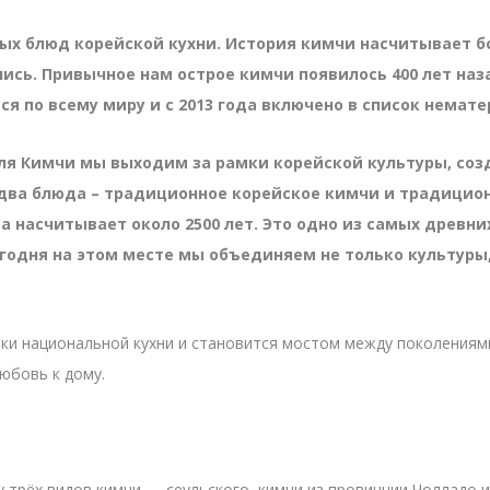
ых блюд корейской кухни. История кимчи насчитывает бол
лись. Привычное нам острое кимчи появилось 400 лет на
я по всему миру и с 2013 года включено в список немат
я Кимчи мы выходим за рамки корейской культуры, созда
два блюда – традиционное корейское кимчи и традиционн
 насчитывает около 2500 лет. Это одно из самых древни
годня на этом месте мы объединяем не только культуры,
мки национальной кухни и становится мостом между поколениям
юбовь к дому.
у трёх видов кимчи — сеульского, кимчи из провинции Чолладо и