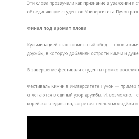
Эти слова прозвучали как признание в уважении к 
объединяющие студентов Университета Пучон разн
Финал под аромат плова
Кульминацией стал совместный обед — плов и кимч
дружбы, в которую добавили остроты кимчи и душе
В завершение фестиваля студенты громко воскликну
Фестиваль Кимчи в Университете Пучон — пример то
сплетаются в единый узор дружбы. И, возможно, те
корейского единства, согретая теплом молодёжи и