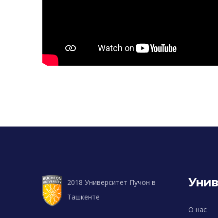
Унив
2018 Университет Пучон в
Ташкенте
О нас