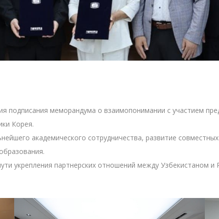
ия подписания меморандума о взаимопонимании с участием пре
ки Корея.
ьнейшего академического сотрудничества, развитие совместны
образования.
ути укрепления партнерских отношений между Узбекистаном и 