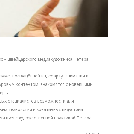
твом швейцарского медиахудожника Петера
амме, посвящённой видеоарту, анимации и
фровым контентом, знакомятся с новейшими
ерта.
одых специалистов возможности для
ых технологий и креативных индустрий.
омиться с художественной практикой Петера