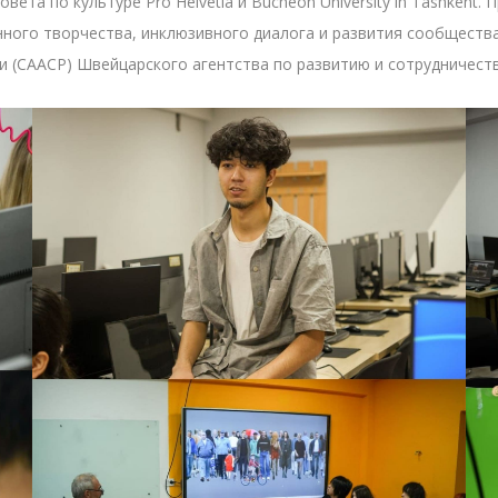
та по культуре Pro Helvetia и Bucheon University in Tashkent. 
ого творчества, инклюзивного диалога и развития сообщества
 (CAACP) Швейцарского агентства по развитию и сотрудничеств