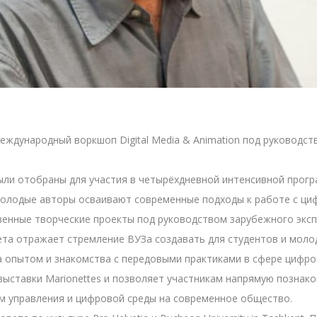
ждународный воркшоп Digital Media & Animation под руководс
ыли отобраны для участия в четырёхдневной интенсивной прогр
молодые авторы осваивают современные подходы к работе с ци
енные творческие проекты под руководством зарубежного эксп
ета отражает стремление ВУЗа создавать для студентов и мол
опытом и знакомства с передовыми практиками в сфере цифров
ыставки Marionettes и позволяет участникам напрямую познак
м управления и цифровой среды на современное общество.