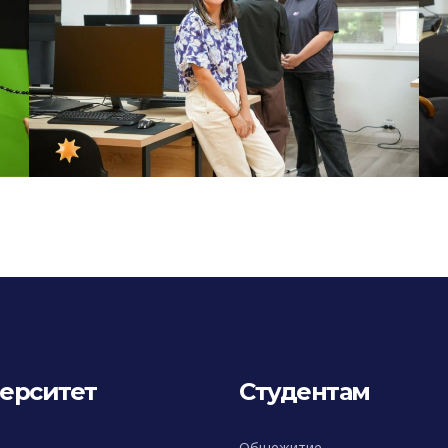
ерситет
Студентам
Общежитие