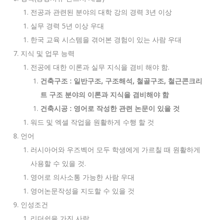
전공과 관련된 분야의 대학 강의 경력 3년 이상
실무 경력 5년 이상 우대
한국 교육 시스템을 겪어본 경험이 있는 사람 우대
지식 및 업무 능력
전공에 대한 이론과 실무 지식을 겸비 해야 함.
건축구조
:
일반구조
,
구조해석
,
철골구조
,
철근콘크리
트
구조
분야의
이론과
지식을
겸비해야
함
건축시공
:
영어로
작성한
관련
논문이
있을
것
워드 및 엑셀 작업을 원활하게 수행 할 것
언어
러시아어와 우즈벡어 모두 학생에게 가르칠 때 원활하게
사용할 수 있을 것.
영어로 의사소통 가능한 사람 우대
영어논문작성을 지도할 수 있을 것
인성조건
리더쉽을 가진 사람