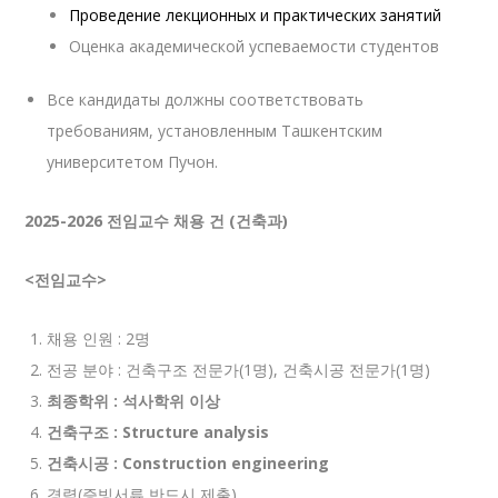
Проведение лекционных и практических занятий
Оценка академической успеваемости студентов
Все кандидаты должны соответствовать
требованиям, установленным Ташкентским
университетом Пучон.
2025-2026 전임교수 채용 건 (건축과)
<
전임교수
>
채용 인원 : 2명
전공 분야 : 건축구조 전문가(1명), 건축시공 전문가(1명)
최종학위 : 석사학위 이상
건축구조 : Structure analysis
건축시공 : Construction engineering
경력(증빙서류 반드시 제출)