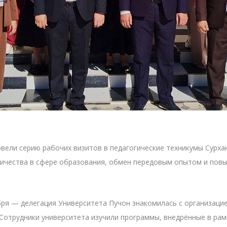
вели серию рабочих визитов в педагогические техникумы Сурха
ничества в сфере образования, обмен передовым опытом и пов
ября — делегация Университета Пучон знакомилась с организац
 Сотрудники университета изучили программы, внедрённые в ра