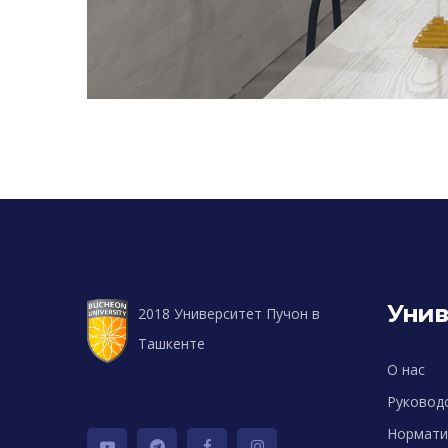
Унив
2018 Университет Пучон в
Ташкенте
О нас
Руковод
Нормати