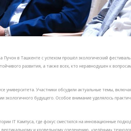
та Пучон в Ташкенте с успехом прошёл экологический фестиваль
стойчивого развития, а также всех, кто неравнодушен к вопро
се университета. Участники обсудили актуальные темы, включая
ии экологичного будущего. Особое внимание уделялось практи
ории IT Кампуса, где фокус сместился на инновационные подхо
 вертикальному и кровельному озеленению, «зелёным» техноло