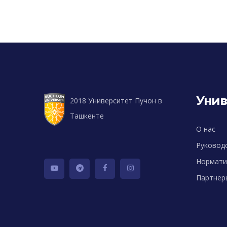
Унив
2018 Университет Пучон в
Ташкенте
О нас
Руковод
Нормати
Партнер