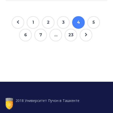
1
2
3
4
5
6
7
…
23
2018 Университет Пучон в Ташкенте