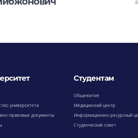
ойибжонович
ерситет
Студентам
Общежитие
ство университета
Медицинский центр
вно-правовые документы
Информационно-ресурсный ц
ы
Студенческий совет