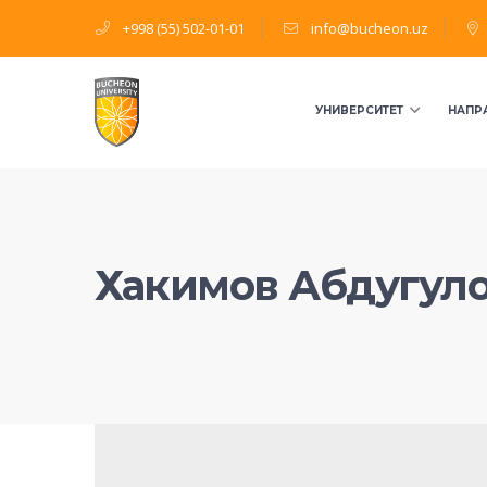
+998 (55) 502-01-01
info@bucheon.uz
УНИВЕРСИТЕТ
НАПР
Хакимов Абдугул