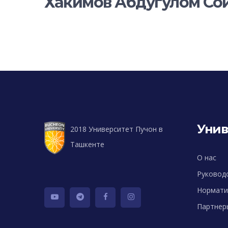
Хакимов Абдугулом С
Унив
2018 Университет Пучон в
Ташкенте
О нас
Руковод
Нормати
Партнер