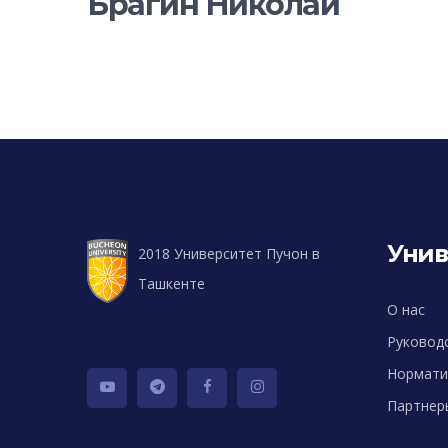
Брагин Николай
Унив
2018 Университет Пучон в
Ташкенте
О нас
Руковод
Нормати
Партнер