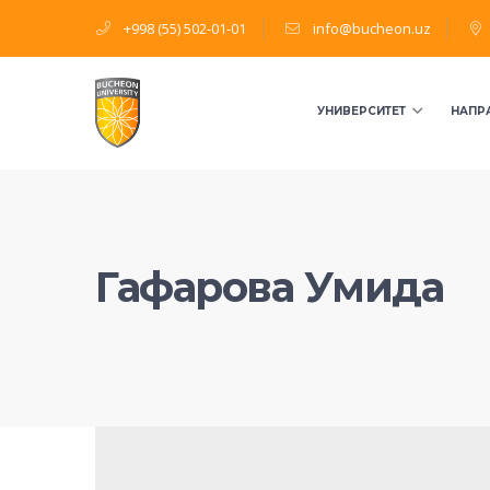
+998 (55) 502-01-01
info@bucheon.uz
УНИВЕРСИТЕТ
НАПР
Гафарова Умида