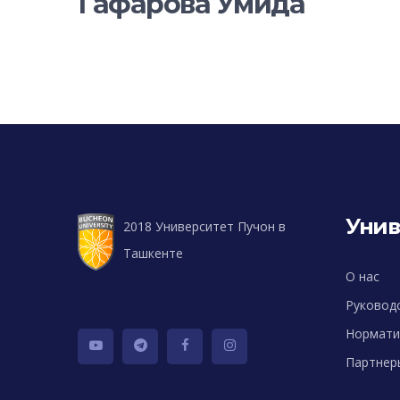
Гафарова Умида
Унив
2018 Университет Пучон в
Ташкенте
О нас
Руковод
Нормати
Партнер