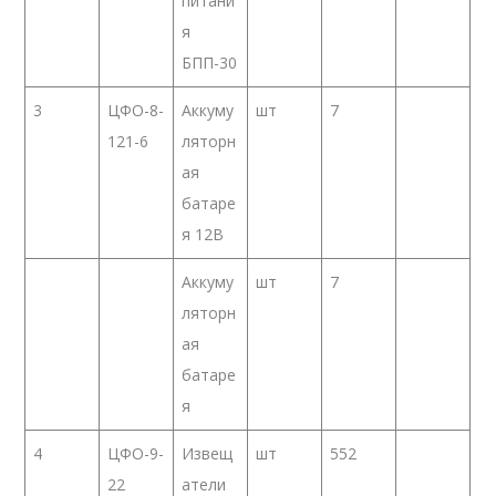
питани
я
БПП-30
3
ЦФО-8-
Аккуму
шт
7
121-6
ляторн
ая
батаре
я 12В
Аккуму
шт
7
ляторн
ая
батаре
я
4
ЦФО-9-
Извещ
шт
552
22
атели