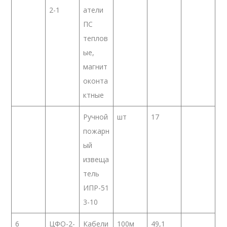
2-1
атели
ПС
теплов
ые,
магнит
оконта
ктные
Ручной
шт
17
пожарн
ый
извеща
тель
ИПР-51
3-10
6
ЦФО-2-
Кабели
100м
49,1