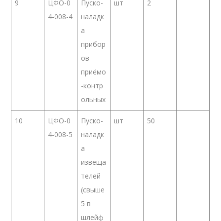
9
ЦФО-0
Пуско-
шт
2
4-008-4
наладк
а
прибор
ов
приёмо
-контр
ольных
10
ЦФО-0
Пуско-
шт
50
4-008-5
наладк
а
извеща
телей
(свыше
5 в
шлейф