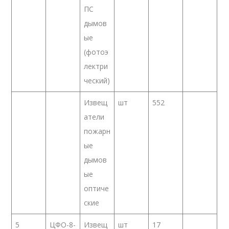
ПС
дымов
ые
(фотоэ
лектри
ческий)
Извещ
шт
552
атели
пожарн
ые
дымов
ые
оптиче
ские
5
ЦФО-8-
Извещ
шт
17