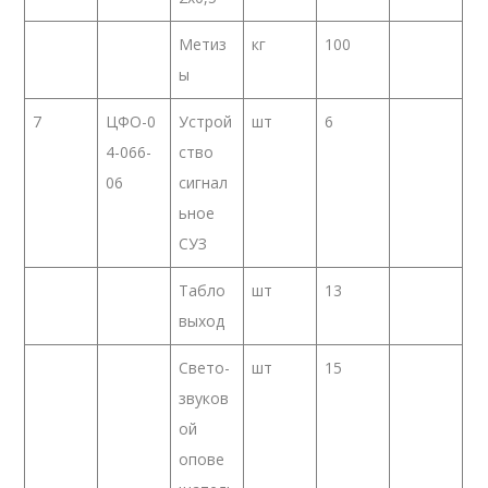
Метиз
кг
100
ы
7
ЦФО-0
Устрой
шт
6
4-066-
ство
06
сигнал
ьное
СУЗ
Табло
шт
13
выход
Свето-
шт
15
звуков
ой
опове