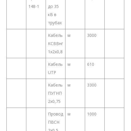
148-1
до 35
кВ в
трубах
Кабель
м
3000
КСВВнг
1х2х0,8
Кабель
м
610
UTP
Кабель
м
3300
ПУГНП
2х0,75
Провод
м
1000
ПВСН
2х0,5