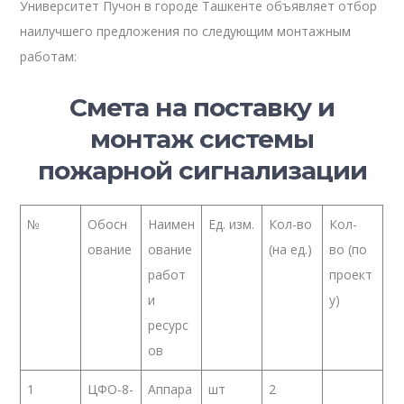
Университет Пучон в городе Ташкенте объявляет отбор
наилучшего предложения по следующим монтажным
работам:
Смета на поставку и
монтаж системы
пожарной сигнализации
№
Обосн
Наимен
Ед. изм.
Кол-во
Кол-
ование
ование
(на ед.)
во (по
работ
проект
и
у)
ресурс
ов
1
ЦФО-8-
Аппара
шт
2