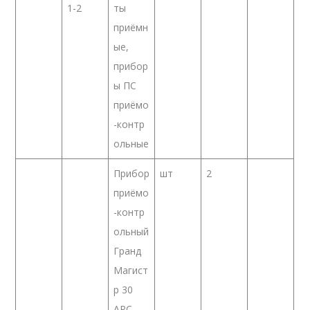
1-2
ты
приёмн
ые,
прибор
ы ПС
приёмо
-контр
ольные
Прибор
шт
2
приёмо
-контр
ольный
Гранд
Магист
р 30
АРС