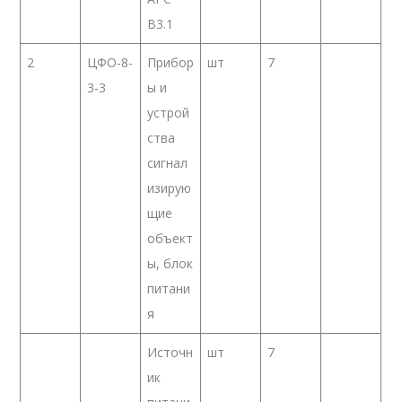
В3.1
2
ЦФО-8-
Прибор
шт
7
3-3
ы и
устрой
ства
сигнал
изирую
щие
объект
ы, блок
питани
я
Источн
шт
7
ик