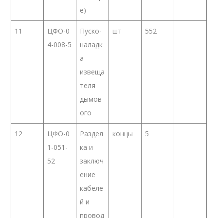
е)
11
ЦФО-0
Пуско-
шт
552
4-008-5
наладк
а
извеща
теля
дымов
ого
12
ЦФО-0
Раздел
концы
5
1-051-
ка и
52
заключ
ение
кабеле
й и
провод