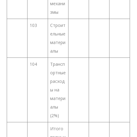
механи
змы
103
Строит
ельные
матери
алы
104
Трансп
ортные
расход
ы на
матери
алы
(2%)
Итого