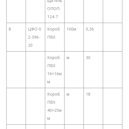
щатель
ОПОП-
124-7
8
ЦФО-0
Короб
100м
0,36
2-396-
ПВХ
20
Короб
м
30
ПВХ
16×16м
м
Короб
м
18
ПВХ
40×25м
м