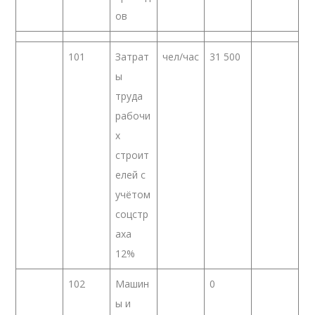
ов
101
Затрат
чел/час
31 500
ы
труда
рабочи
х
строит
елей с
учётом
соцстр
аха
12%
102
Машин
0
ы и