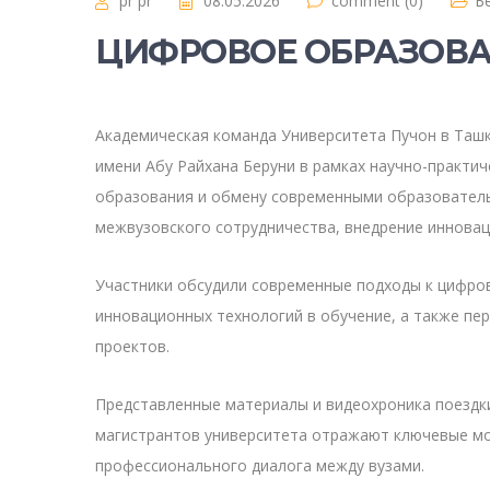
pr pr
08.05.2026
comment (0)
Б
ЦИФРОВОЕ ОБРАЗОВА
Академическая команда Университета Пучон в Ташк
имени Абу Райхана Беруни в рамках научно-практи
образования и обмену современными образователь
межвузовского сотрудничества, внедрение инновац
Участники обсудили современные подходы к цифро
инновационных технологий в обучение, а также пе
проектов.
Представленные материалы и видеохроника поездк
магистрантов университета отражают ключевые м
профессионального диалога между вузами.