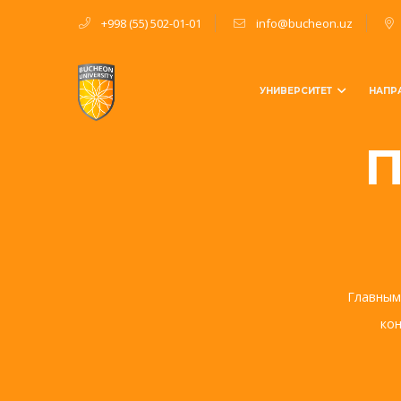
[rev_slider slidertitle=”Slider 11″ alias=”slider-11″]
+998 (55) 502-01-01
info@bucheon.uz
УНИВЕРСИТЕТ
НАПР
П
Главным
кон