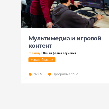
Мультимедиа и игровой
контент
IT Кампус
Очная форма обучения
Узнать больше
2600$
Программа “2+2”