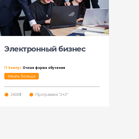
Электронный бизнес
Эс
IT Кампус
Очная форма обучения
IT Кам
Узнать больше
Узн
2600$
Программа “2+2”
26