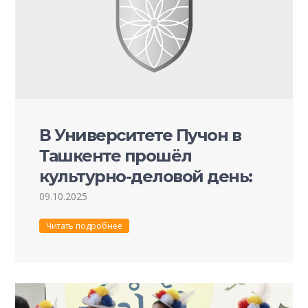
В Университете Пучон в
Ташкенте прошёл
культурно-деловой день:
подписание меморандума,
09.10.2025
мастер-классы и
Читать подробнее
погружение в корейские
традиции