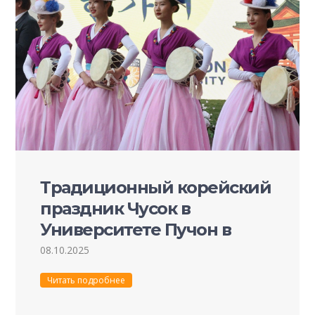
Традиционный корейский
праздник Чусок в
Университете Пучон в
Ташкенте: праздник
08.10.2025
культурного единства и
Читать подробнее
дружбы