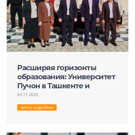
Расширяя горизонты
образования: Университет
Пучон в Ташкенте и
педагогические
03.11.2025
техникумы укрепляют
Читать подробнее
международное
сотрудничество.