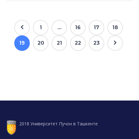
1
…
16
17
18
19
20
21
22
23
2018 Университет Пучон в Ташкенте