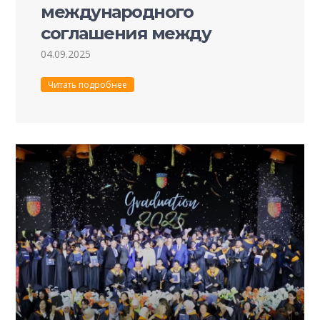
международного
соглашения между
Университетом Пучон
04.09.2025
(Республика Корея) и
Читать подробнее
Университетом Пучон в
Ташкенте.