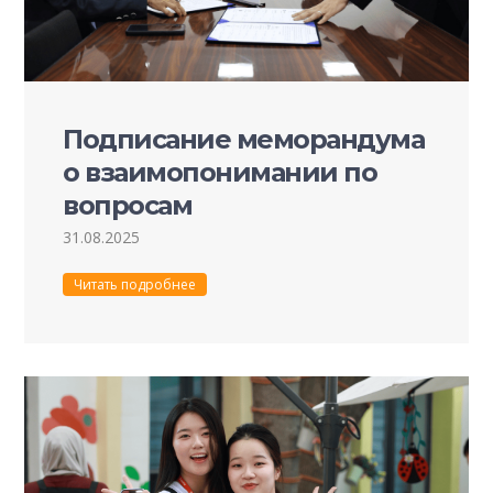
Подписание меморандума
о взаимопонимании по
вопросам
международного
31.08.2025
сотрудничества между
Читать подробнее
мэрией города Пучон,
региональными
университетами,
Университетом Пучон в
Ташкенте и Ассоциацией
корейских культурных