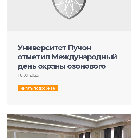
Университет Пучон
отметил Международный
день охраны озонового
слоя.
18.09.2025
Читать подробнее