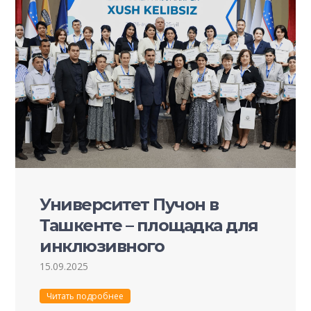
Университет Пучон в
Ташкенте – площадка для
инклюзивного
образования.
15.09.2025
Читать подробнее