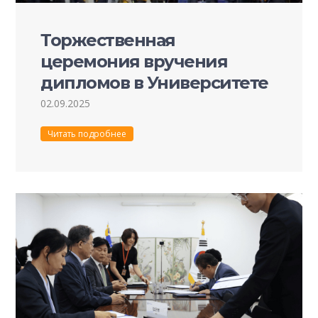
Торжественная
церемония вручения
дипломов в Университете
Пучон в Ташкенте.
02.09.2025
Читать подробнее